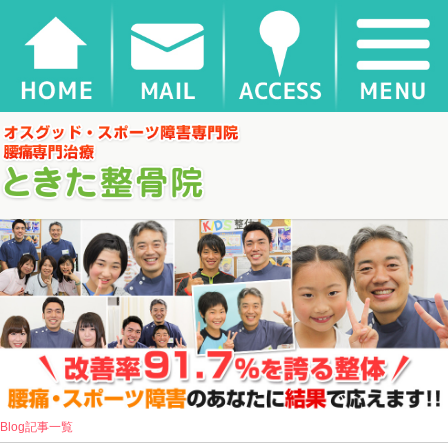
千葉県松戸市新松戸 ときた整骨院