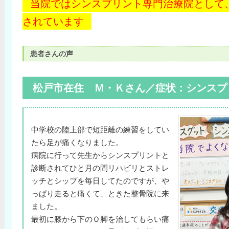
当院ではシンスプリント専門治療院として
されています
患者さんの声
松戸市在住 Ｍ・Ｋさん／症状：シンスプ
中学校の陸上部で短距離の練習をしてい
たら足が痛くなりました。
病院に行って先生からシンスプリントと
診断されてひと月の間リハビリとストレ
ッチとシップを毎日してたのですが、や
っぱり走ると痛くて、ときた整骨院に来
ました。
最初に膝から下のＯ脚を治してもらい痛