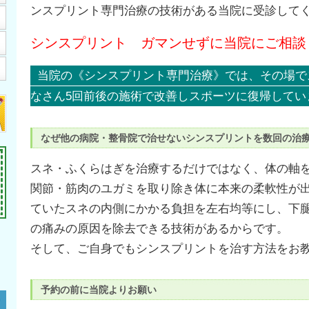
ンスプリント専門治療の技術がある当院に受診して
シンスプリント ガマンせずに当院にご相談
当院の《シンスプリント専門治療》では、その場で
なさん5回前後の施術で改善しスポーツに復帰してい
なぜ他の病院・整骨院で治せないシンスプリントを数回の治
スネ・ふくらはぎを治療するだけではなく、体の軸
関節・筋肉のユガミを取り除き体に本来の柔軟性が
ていたスネの内側にかかる負担を左右均等にし、下
の痛みの原因を除去できる技術があるからです。
そして、ご自身でもシンスプリントを治す方法をお
予約の前に当院よりお願い