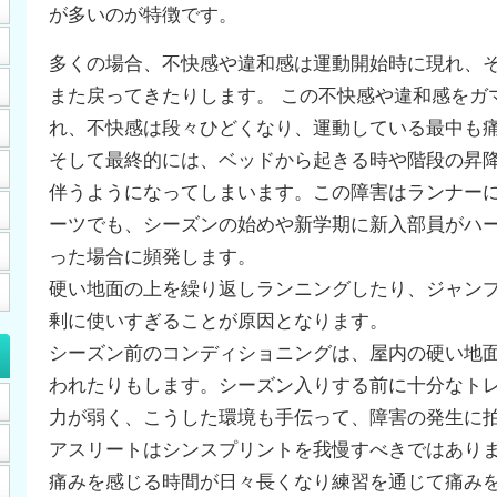
が多いのが特徴です。
多くの場合、不快感や違和感は運動開始時に現れ、
また戻ってきたりします。 この不快感や違和感をガ
れ、不快感は段々ひどくなり、運動している最中も
そして最終的には、ベッドから起きる時や階段の昇
伴うようになってしまいます。この障害はランナー
ーツでも、シーズンの始めや新学期に新入部員がハ
った場合に頻発します。
硬い地面の上を繰り返しランニングしたり、ジャン
剰に使いすぎることが原因となります。
シーズン前のコンディショニングは、屋内の硬い地
われたりもします。シーズン入りする前に十分なト
力が弱く、こうした環境も手伝って、障害の発生に
アスリートはシンスプリントを我慢すべきではあり
痛みを感じる時間が日々長くなり練習を通じて痛み