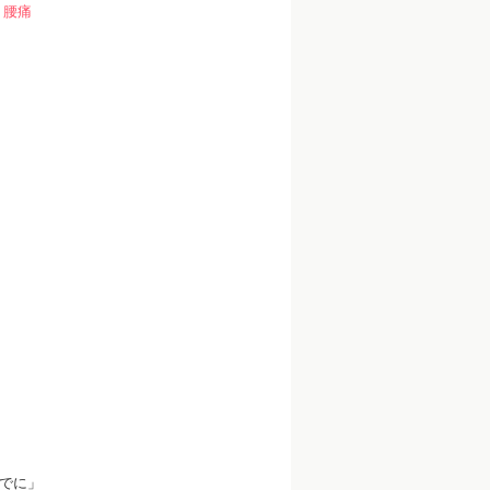
・腰痛
でに」