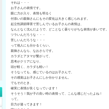
それは・・・
お子さんの表情です。
眼に力が入り、表情も明るく
付添いの親御さんにもその変化は大きく感じられます。
起立性調節障害で苦しんでいるお子さんの表情は、
なんとなく沈んだようで、どことなく曇りりがちな表情が多いです。
ツラいんだろうな・・・
苦しいんだろうな・・・
って他人にも分かるくらい。
親御さんなら、なおさらです。
カラダとアタマが繋がって、
思考がクリアになり、
頭が軽く、カラダも軽い！
そうなっても、感じているのはお子さんで、
その感覚はお子さんにしか分かりません。
でもそのとき、
確実に表情が良くなっています！
そうそう！我が子の良い時の表情って、こんな感じだったよね！
って。
目力が違ってきます！