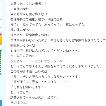
先日に来てくれた患者さん
７０代の女性
４カ月前から腰が痛くなり、
整形外科にて腰椎分離すべり症の診断
寝ても 立ってっても 座ってっても 横になっても
腰の痛みがあり、
リハビリ 投薬治療を続けて
クスリが合わなかったのか、気分も悪くなり救急搬送もされたそうで
病院をいくつも廻り、
もう手術も視野に入れておいてくださいね・・・。
と、先生に言われ
なんとか・・・ どうにかならないか・・・
ということで息子さんが当院をみつけてくださり来てくれました。
この方がまず治したいのは・・・
「夜、キチンと寝られるようになりたい・・・！」
「腰が痛くて、寝ることができない・・・」
「それをお願いします！」
ということで、
調整させてもらったのが、足です。
その場では、