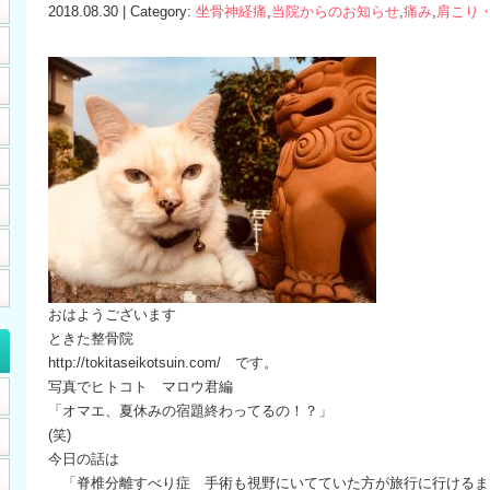
2018.08.30 | Category:
坐骨神経痛
,
当院からのお知らせ
,
痛み
,
肩こり
おはようございます
ときた整骨院
http://tokitaseikotsuin.com/ です。
写真でヒトコト マロウ君編
「オマエ、夏休みの宿題終わってるの！？」
(笑)
今日の話は
「脊椎分離すべり症 手術も視野にいてていた方が旅行に行けるま