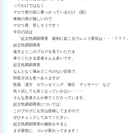
ってわけではなく、
マロウ君の首に乗っかっているだけ (笑)
体格の差が激しいので
マロウ君、苦しそうです！
今日の話は
「起立性調節障害 最初に起こるウレシイ変化は・・・？？？」
起立性調節障害
遠方よりこのブログを見ていただき
来てくださる患者さんも多いです。
起立性調節障害
なんとなく掴みどころのない症状で、
対処方法も色々ありますが
投薬 漢方 カウンセリング 矯正 マッサージ など
色々試しても良くなっていかない・・・
そんな患者さんが来てくださっています。
起立性調節障害については
このブログにも沢山投稿してますので
ぜひチェックしてみてください。
起立性調節障害の施術をすると
まず最初に、コレが変わってきます！