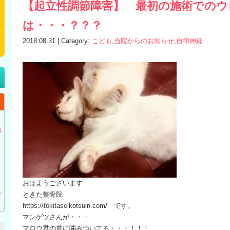
【起立性調節障害】 最初の施術でのウ
は・・・？？？
2018.08.31 | Category:
こども
,
当院からのお知らせ
,
自律神経
】
れ
おはようございます
し
ときた整骨院
https://tokitaseikotsuin.com/ です。
マンゲツさんが・・・
マロウ君の首に噛みついてる・・・！！！