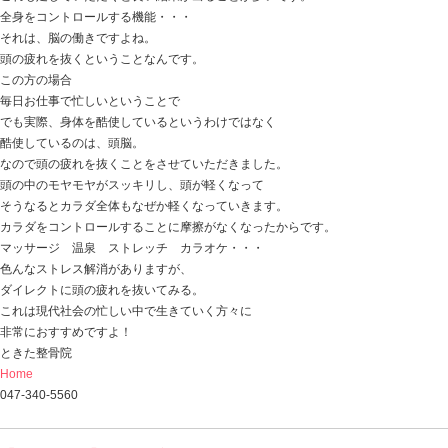
それでも良くならない場合、
モートン病になってしまう原因を探してみてください。
患部ではなく、原因がなくなるだけで
大きな変化が出てくると思いますよ！
ときた整骨院
Home
047-340-5560
【慢性疲労症候群】疲れは疲れでも、どこが
の！？
2019.09.26 | Category:
こども
,
セルフケア
,
女性の悩み
,
当
こり・腰痛
,
自律神経