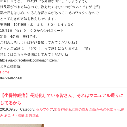
「こんなプレーができるようになるから・・・！」
という明確な目的があるのでしたら
その時は是非聞いてみてくださいね！
しっかり教えたいと思ってます。
スゴク簡単で、その場で柔らかくなってきますよ （笑
ときた整骨院
Home
047-340-5560
【どんな姿勢でも痛む腰痛】その正体とは・
2019.09.24 | Category:
坐骨神経痛
,
女性の悩み
,
当院から
腰痛
,
骨盤矯正