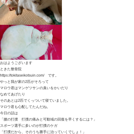
首肩背中のコリ 自宅で簡単解決方法！ というお題で
肩こり・首コリ・背中の張り
自宅で簡単に解決できるとっておきの方法を知ってもら
ご自身のケアだけでなく、ご家族にもきっと喜ばれるこ
ということです。
しかも・・・
無料です （笑）
正直に言うと、これだけでも施術が成立してしまうよう
好反応が出る方法なので、教えたくはないのがホンネで
新松戸をはじめ、いろんな皆さんがあってこそのワタク
とっておきの方法を教えちゃいます。
実施日 10月9日（水）１３：３０～１４：３０
10月1日（火）９：００から受付スタート
定員 4名様 無料です。
ご都合よろしければぜひ参加してみてくださいね！