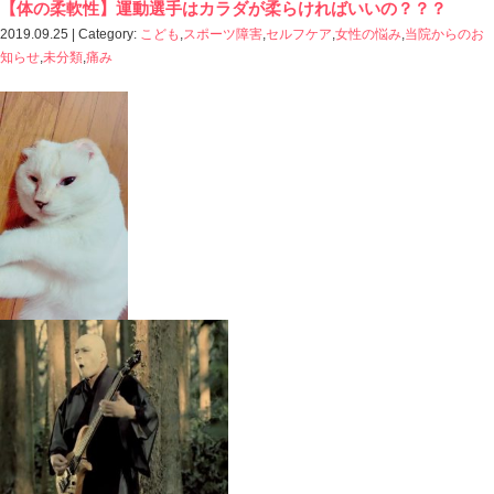
おはようございます
ときた整骨院
https://tokitaseikotsuin.com です。
ムスメのお気に入りぬいぐるみ
ウツボのウーさん （笑）
マロウ君と同じ長さです。
シュールな写真ですね・・・
今日の話は
「慢性疲労 その疲れをとるには、どこの疲れを解決す