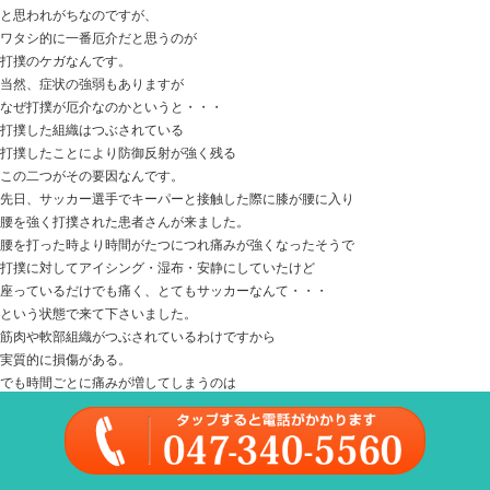
きっとご家族に 「どや！」って感じになりますよ （
詳しくはこちらを参照にしてみてくださいね
https://ja-jp.facebook.com/machiizemi/
ときた整骨院
Home
047-340-5560
【坐骨神経痛】長期化している皆さん、それ
してるから
2019.09.20 | Category:
セルフケア
,
坐骨神経痛
,
女性の悩
み
,
肩こり・腰痛
,
骨盤矯正