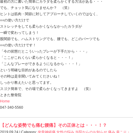
これは現代社会の忙しい中で生きていく方々に
非常におすすめですよ！
ときた整骨院
Home
047-340-5560
【体の柔軟性】運動選手はカラダが柔らけれ
2019.09.25 | Category:
こども
,
スポーツ障害
,
セルフケア
,
知らせ
,
未分類
,
痛み