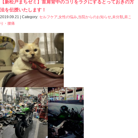
カラダが固いことのメリットは
チカラを集約するこが容易になり力強い動きができ
安定性が強い
デメリットは
上手くいなすことが難しくなる
トリッキーな動きが難しくなる
簡単に書いてもこういった差があり
自分に合ったプレースタイル
自分がプレーにおいて求めること
それによって体の柔軟性は合わせていくべきなので、
この理由が明確でない限り、安易に柔らかくする方法は
選手たち・親御さんたちは
運動選手は柔軟性がなくちゃ！
ストレッチをしろ！ とコーチにいわれているから！
カラダが柔らかくないからプレーが良くない！