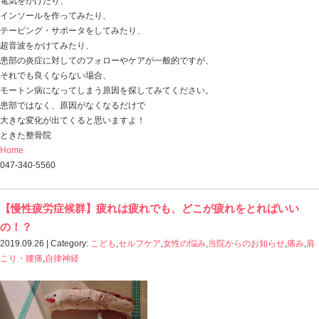
2019.09.27 | Category:
セルフケア
,
女性の悩み
,
当院から
おはようございます
ときた整骨院
https://tokitaseikotsuin.com です。
今朝もしっかり追いかけっこした2匹
仲良く寝る体制も出来上がっています。
気温も下がって、湿度も快適なので
よく眠れるでしょうね！ （笑）