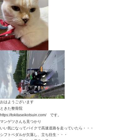
腰が何かをかばうことをやめれば、以前の状態に戻りや
それだけのことなんです。
こういったときに
腰を支える筋肉の緊張を緩和させよう！ とやっても
キチンと理由があって腰が頑張っているのですから
むしろ逆効果になってしまうときもあったりします。
少し大げさになりますが、
ヒトだけでなく、動物にはホメオスタシスということが
生命維持の恒常性です。
意識とは関係なしに
何かが不具合の時は、何かで補うことを無意識でやって
かばってあげることも長期間・長時間は疲れてしまいま
その結果としての腰痛であれば、
腰がどうなっているの？ 腰をどうすればいいの？ で
治療する場所がどこなのかをみていかないと