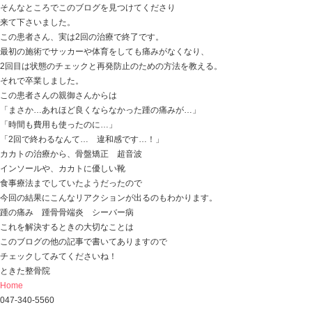
日曜に長男の試合も観戦し、オーストラリアに負けまし
でかくなったな…って少しだけウルっと （笑）
年取ったのか涙腺が緩くなってきたのか…（笑）
今日の話は
「踵骨骨端炎 遠方からの患者さん まさか…という感
嬉しいことに、このブログを見つけてくださり
来て下さる患者さんが増えてきています。
いいことばかり書いてあるけど… ホントなの…？
藁をもすがる気持ちできました…
そんなに上手くいくわけないじゃん… でも気になる…
色んな感情を持ってきてくださっていますし、
ワタシも何も知らない人間なら
ホントかな…？？？
って絶対に思いますから （笑）
先週の踵骨骨端炎の患者さん