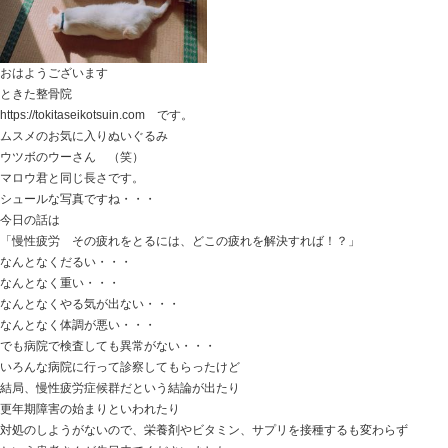
今日の話は
「モートン病 足の裏に1枚厚みが増えたような…という
モートン病・・・
第2・3・4中足骨付近に痛みがあり、
朝の一歩目が痛んだり、踏みこんだり走ってたりしても
場合によっては、足の裏を着くことが痛みでできなくな
色んな症状のケースがありますが、
先日お見えになってくださったモートン病の方は
足の裏が1枚皮が厚くなっているような感じで
シビレも少しある
歩くことが少しでも多くなると、つま先からカカトまで
という方でした。
湿布や痛み止めなどで対処してきたけど変わらないとい
どうにかならないのか？
ということで施術をさせていただくと