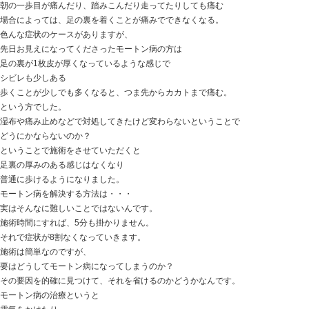
「2回で終わるなんて… 違和感です…！」
カカトの治療から、骨盤矯正 超音波
インソールや、カカトに優しい靴
食事療法までしていたようだったので
今回の結果にこんなリアクションが出るのもわかります
踵の痛み 踵骨骨端炎 シーバー病
これを解決するときの大切なことは
このブログの他の記事で書いてありますので
チェックしてみてくださいね！
ときた整骨院
Home
047-340-5560
【モートン病】足の裏に1枚厚みが増えたよ