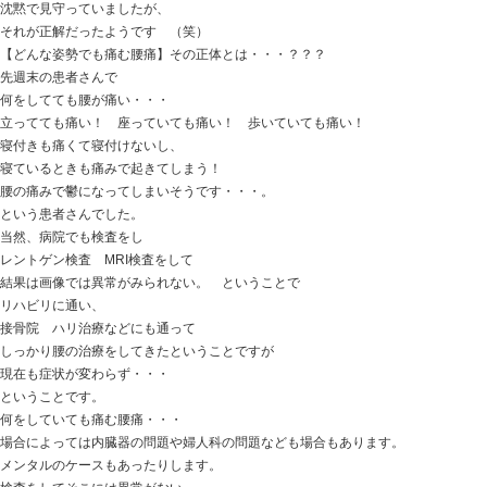
おはようございます
ときた整骨院
https://tokitaseikotsuin.com/ です。
ネコを擬人化するシリーズ 第二弾 （笑）
マンゲツさんを擬人化すると・・・
最初に思いつくのが・・・
人間椅子のベース 鈴木さん
ムスメにコレ言ったらスルーされました （笑）
今日の話は
「体の柔軟性 運動選手のカラダは柔らかければいいの
今日は症例ではなく
運動選手の患者さんからよくある質問について。
運動を頑張っている患者さん
そういうお子さんを持つ親御さんからよくある質問で
「体を柔らかくする方法を教えてください」