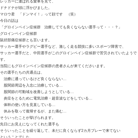
なかなか答えは出てきません。
何をしても痛む腰痛
この方の場合は、足首の影響だったということです。
ときた整骨院
Home
047-340-5560
【新松戸まちゼミ】首肩背中のコリをラクに
法を伝授いたします！
2019.09.21 | Category:
セルフケア
,
女性の悩み
,
当院から
り・腰痛