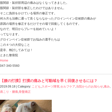
おはようございます
ときた整骨院
https://tokitaseikotsuin.com/ です。
バイクが直りました！
チョット浮かれていますが、連休は雨・・・
自宅にこもっています （笑）
マロウ君も「たまには構ってくれよな！」って感じでな
今日の話は
「新松戸まちゼミ とっておきの方法を伝授します！」
1回目から参加している 「新松戸まちゼミ」
今回で13回目を迎えます。
今回のネタは・・・