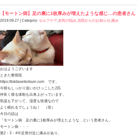
お子さんのかかとが痛くなり、サッカーをプレーするこ
体育の授業すらできなくなってしまった。
地元の医療機関や、スポーツ障害を専門にしている院
他県にある良い噂の治療院にも通ったらしく
まだ踵の痛みが良くなっていない。
そんなところでこのブログを見つけてくださり
来て下さいました。
この患者さん、実は2回の治療で終了です。
最初の施術でサッカーや体育をしても痛みがなくなり、
2回目は状態のチェックと再発防止のための方法を教える
それで卒業しました。
この患者さんの親御さんからは
「まさか…あれほど良くならなかった踵の痛みが…」
「時間も費用も使ったのに…」