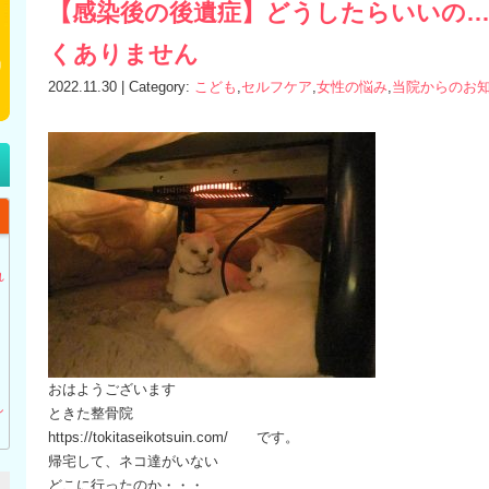
【感染後の後遺症】どうしたらいいの
くありません
2022.11.30 | Category:
こども
,
セルフケア
,
女性の悩み
,
当院からのお
】
れ
おはようございます
し
ときた整骨院
https://tokitaseikotsuin.com/ です。
帰宅して、ネコ達がいない
どこに行ったのか・・・