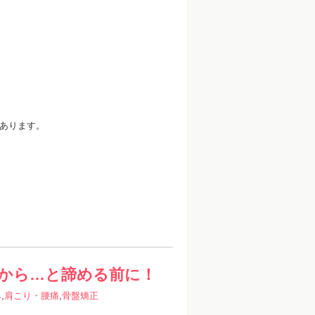
あります。
から…と諦める前に！
み
,
肩こり・腰痛
,
骨盤矯正