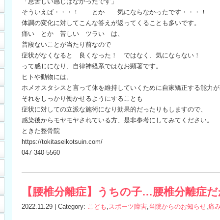
「息苦しい感じはなかったです」
そういえば・・・！ とか 気にならなかったです・・・！
体調の変化に対してこんな答えが返ってくることも多いです。
痛い とか 苦しい ツラい は、
普段ないことが当たり前なので
症状がなくなると 良くなった！ ではなく、気にならない！
って感じになり、自律神経系ではなお顕著です。
ヒトや動物には、
ホメオスタシスと言って体を維持していくために自家矯正する能力が
それをしっかり働かせるようにすることも
症状に対しての立派な施術になり効果的だったりもしますので、
感染後からモヤモヤされている方、是非参考にしてみてください。
ときた整骨院
https://tokitaseikotsuin.com/
047-340-5560
【腰椎分離症】うちの子…腰椎分離症だ
2022.11.29 | Category:
こども
,
スポーツ障害
,
当院からのお知らせ
,
痛