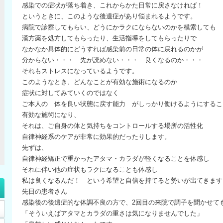
感染での症状が落ち着き、これからかた日常に戻さなければ！
というときに、このような後遺症があり悩まれるようです。
病院で診察してもらい、どうにかラクにならないのかを模索しても
漢方薬を処方してもらったり、生活指導をしてもらったりで
なかなか具体的にどうすれば感染前の日常の体に戻れるのかが
分からない・・・ 先が読めない・・・ 良くなるのか・・・
それもストレスになっているようです。
このようなとき、どんなことが有効な施術になるのか
症状に対してみていくのではなく
ご本人の 体を良い状態に戻す能力 がしっかり働けるようにするこ
有効な施術になり、
それは、ご自身の体と気持ちをコントロールする場所の活性化
自律神経系のケアが非常に効果的だったりします。
先ずは、
自律神経矯正で重かったアタマ・カラダが軽くなることを体感し
それに伴い他の症状もラクになることも体感し
私は良くなるんだ！ という希望と自信を持てると勢いが出てきます
先日の患者さん
感染後の後遺症的な体調不良の方で、2回目の来院で調子を聞かせて
「そういえばアタマとカラダの重さは気になりませんでした」