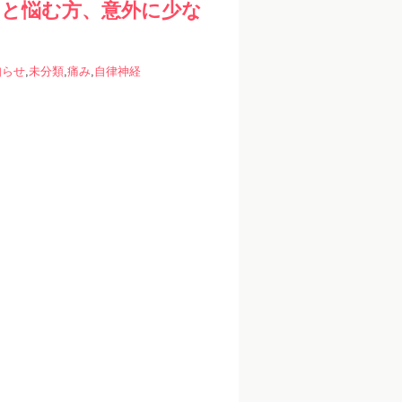
…と悩む方、意外に少な
知らせ
,
未分類
,
痛み
,
自律神経