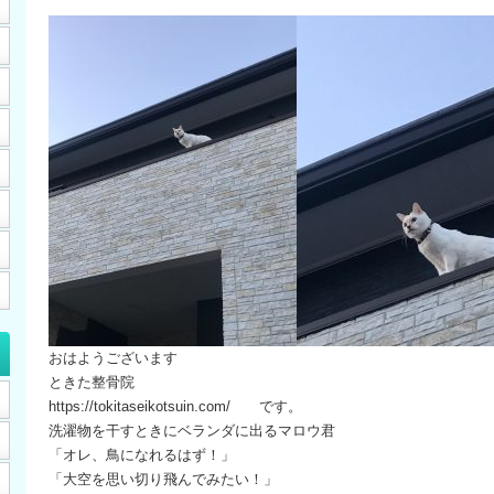
おはようございます
ときた整骨院
https://tokitaseikotsuin.com/ です。
洗濯物を干すときにベランダに出るマロウ君
「オレ、鳥になれるはず！」
「大空を思い切り飛んでみたい！」