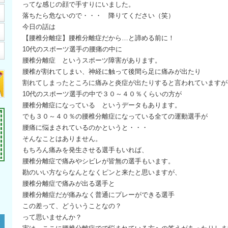
ってな感じの顔で手すりにいました。
落ちたら危ないので・・・ 降りてください（笑）
今日の話は
【腰椎分離症】腰椎分離症だから…と諦める前に！
10代のスポーツ選手の腰痛の中に
腰椎分離症 というスポーツ障害があります。
腰椎が割れてしまい、神経に触って後間ら足に痛みが出たり
割れてしまったところに痛みと炎症が出たりすると言われていますが
10代のスポーツ選手の中で３０～４０％くらいの方が
腰椎分離症になっている というデータもあります。
でも３０～４０％の腰椎分離症になっている全ての運動選手が
腰痛に悩まされているのかというと・・・
そんなことはありません。
もちろん痛みを発生させる選手もいれば、
腰椎分離症で痛みやシビレが皆無の選手もいます。
勘のいい方ならなんとなくピンと来たと思いますが、
腰椎分離症で痛みが出る選手と
腰椎分離症だが痛みなく普通にプレーができる選手
この差って、どういうことなの？
って思いませんか？