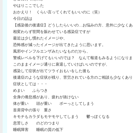
やはりここでした
おかえり！ くらい言ってくれてもいいのに（笑）
今日の話は
【感染後の後遺症】どうしたらいいの…お悩みの方、意外に少なくあ
相変わらず世間を賑わせている感染症ですが
最近は少し慣れたイメージや、
恐怖感が減ったイメージが出てきたように思います。
風邪やインフルエンザみたいなものだから、
警戒レベルを下げてもいいのでは？ なんて報道もみるようになりま
このままイメージ通りに衰退していけばいいのですが、
感染して症状が出てツライおもいをした後も
後遺症のような症状が残り、苦労されている方のご相談も少なくあり
症状としては・・・
めまい ふらつき
全身の倦怠感があり、疲れが抜けない
体が重い 頭が重い ボーっとしてしまう
首肩背中の張り 重さ
キモチもカラダもモヤモヤしてしまう 鬱っぽくなる
息苦しさ のどのつまり
睡眠障害 睡眠の質の低下