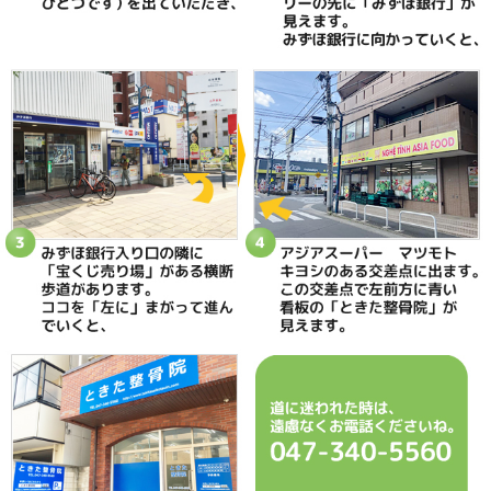
が）お世話になっています。
スポーツ選手にお勧めの整骨院ですよ！