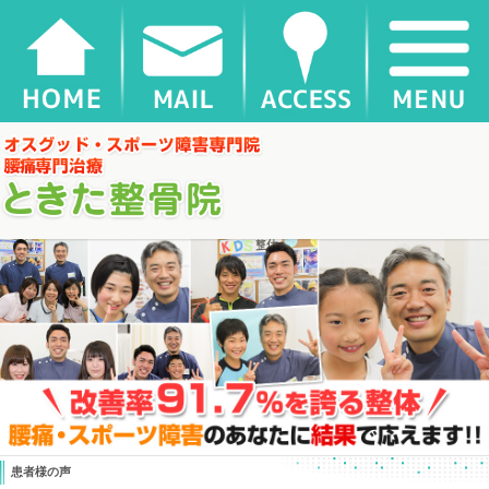
患者様の声 |
千葉県松戸市新松戸 ときた整骨院