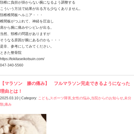
では、
体の軸を整える って、どうすればいいの？
そんな施術もご用意してます。
大事な試合前になると、ケガをする・・・
この問題の解決策も近く書きますね。
ときた整骨院
https://tokitaseikotsuin.com/
047-340-5560
【頸椎椎間板ヘルニア】 痛み止めが効かな
決策は？
2025.04.02 | Category:
女性の悩み
,
当院からのお知らせ
,