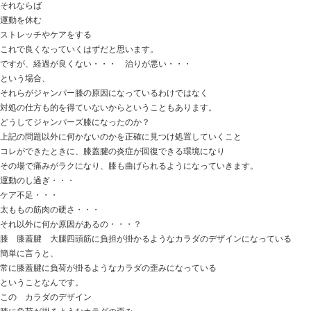
2025.02.25 | Category:
女性の悩み
,
当院からのお知らせ
,
おはようございます
ときた整骨院
https://tokitaseikotsuin.com/ です。
ネコを飼っているアルアル
ネコのモチーフグッズが増えますw