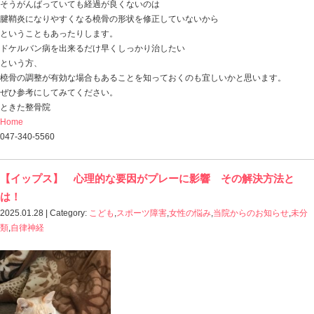
膝の機能の問題をみていくと
何が膝を悪くさせているのかが分かり
しっかり解除することで、膝の問題の解決に繋がること
マラソンなどの長距離選手の膝に問題が出る場合、
原因となることは
２つ
そういった場合が多かったりします。
その2つを解決すると
膝の痛みが軽くなり、走ることの機能性も上がってきま
「念願のフルマラソン、完走できました！」
「膝が痛まず走りきることができました！」
などの嬉しいご報告も頂いております。
長距離選手の膝の痛みは
膝の状態をケアしたり
走り方？ 筋力不足？ シューズの問題？