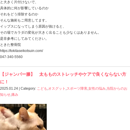
息苦しい・・・ お腹の調子が良くない…
イライラしてしまう・・・ モヤモヤしてしまう
あちこちが痛い・・・
やることが裏目になってしまう・・・
他にも色んな症状があったりします。
病院で診察してもらい、検査をし
その結果には異常がみられず、自律神経失調症では？
ということでお薬をもらい様子を見るも経過が良くない
そんな方々がお見えになってくださいます。
自律神経失調症
脳の問題でありますが、
では、脳を施術していくのか・・・？
もちろんそんなことは出来ません。
自律神経失調症の施術で大切なことは