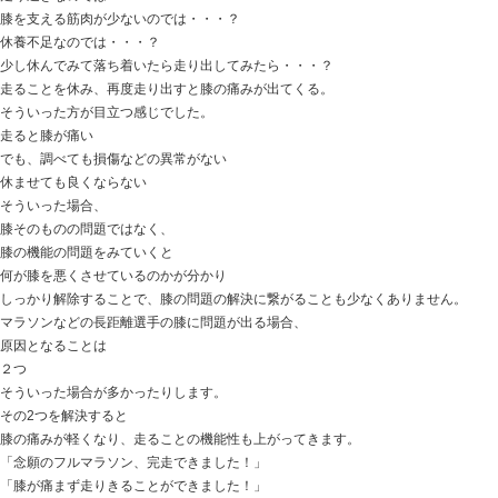
もう少し先になりそうです。
今日の話は
【頸椎椎間板ヘルニア】 痛み止めが効かない痛みとシ
ここ最近
頸椎椎間板ヘルニアの患者さんが続きました。
首の角度によっては、肩から腕に強烈な痛みが走り
常に腕がしびれている。
首を動かさないように気を遣いながら過ごしている方や
痛みとシビレで仕事にも行けない
痛み止め 局所麻酔などをしても痛みが減ってくれない
手術も視野に入れなければ…という方。
頸椎ヘルニアの症状は、なかなか深刻なケースが多かっ
皆さん、当然病院の受診 検査をし、
頸椎ヘルニアに対しての処置を受けたり
お薬をもらいしっかり飲んでいるわけです。