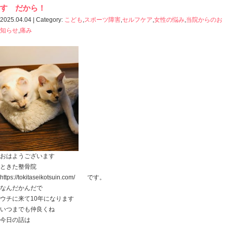
足の踏み 足の着き方
なんです。
意識して、正しい歩き方を心掛けましょう！
ということではなく、
モートン病になってしまうような足の踏みになっている
どうしてなのか？
それを見つけ調整し修正することなんです。
その調整は、5分と掛からず
しっかり調整できると、
歩いたときの足の接地感に安定性が出てくるのが
その場で感じ、痛みも軽減していることもわかるくらい
なので、
こんな時間でかわるんんだ・・・！
もう治らないと思っていたのに・・・