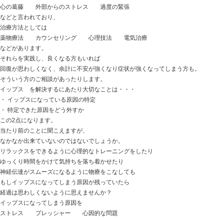
IMG_3222
おはようございます
ときた整骨院
https://tokitaseikotsuin.com/ です。
ネコ達のにらみ合い・・・
程々にね
今日の話は
【自律神経失調症】 掴み処がない辛さ…解決に必要な
不定愁訴の症状がある方などのご相談で
「自律神経失調症なんですが、良くなりますか？」
「どんな施術をするのですか？」
というご質問をいただくことがあります。
自律神経系からの体調不良・・・
体がだるい・・・ 重い・・・
やる気が出ない・・・ 気持ちが沈んでしまう・・・