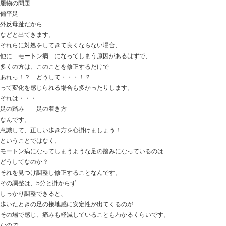
先日の患者さん
1年近く左足のつま先の痛みに悩まされ
医療機関では【モートン病】 ではないかといことで
インソールを作り
痛みを緩和させるために、ステロイドの注射も打ってき
趣味のハイキング・登山で痛みがぶり返してくる。
ケアをしても良くならず、
ネットで見ていくと
手術をしなければ・・・
スッキリ良くなるようなことは・・・
好きな登山ができなくなるのでは・・・
色々検索していく中で、当院のブログに当たり来て下さ
モートン病 と調べると
足の指の付け根（足ウラ） の痛み
指へのシビレ 痛み