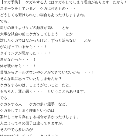
って、驚かれるケースも少なくありません。
余談ですが、
モートン病 など足の問題を抱えている方は
腰の痛み 首肩の痛み 股関節周辺の痛み など
他のお悩みも持っている方が多いです。
ここで、モートン病の施術が上手くいくと
上記などのお悩みも軽減することも珍しくありません。
体を支える基礎の場所になりますので、
上手く体を支えることが出来なくなって
色んな場所に影響が出てしまうこともあるのです。
つま先の痛みですが、
早く解決した方がカラダ全体にとっても宜しいかと思い
モートン病にお悩みの方に参考になればと思います。
ときた整骨院
https://tokitaseikotsuin.com/