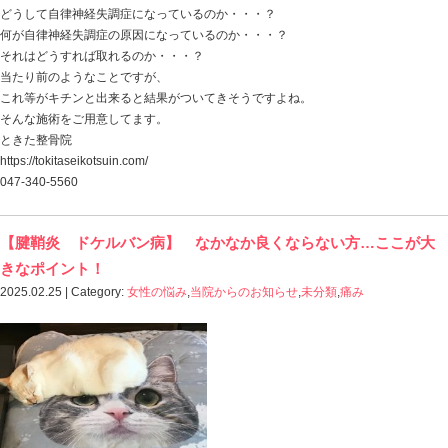
https://tokitaseikotsuin.com/
047-340-5560
【マラソン 膝の痛み】 フルマラソン完走
理由とは！
2025.03.10 | Category:
こども
,
スポーツ障害
,
女性の悩み
,
類
,
痛み