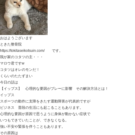
とか、憶測するより
どうして膝にストレスが掛かるような走りになっている
カチッと見定めて排除していく
コレが効率よい回復の方法になったりします。
ぜひ参考にしてみてください。
ときた整骨院
https://tokitaseikotsuin.com/
047-340-5560
【自律神経失調症】 掴み処がない辛さ…解
は！？
2025.03.06 | Category:
こども
,
女性の悩み
,
当院からのお