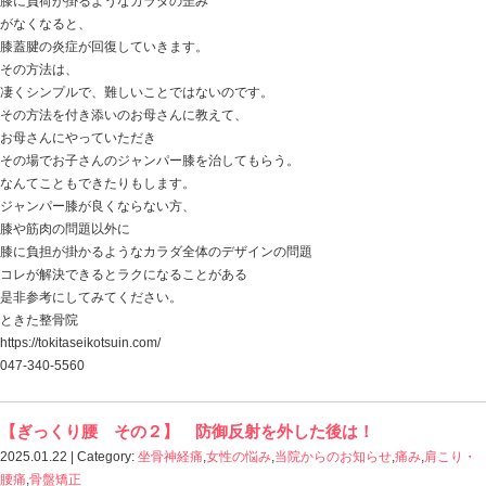
今日の話は
【腱鞘炎 ドケルバン病】 なかなか良くならない方…
手首の腱鞘炎
特に親指の付け根あたりの痛みに悩まれる方、結構いら
親指を動かしたときのズキンとする痛み
なかには持ったものを落としてしまう方もいたり
お箸やペンを使うこともままならず、
生活動作で不自由されるケースも少なくはありません。
手の親指の付け根の腱鞘炎
長母指伸筋腱 と言われる ドケルバン病 が有名です
このドケルバン病、
患部を休ませるために固定をし、
腱鞘炎の炎症を鎮めるために電気治療・超音波などの物
それでも良くならない場合は、ステロイド注射で処置し
それでも経過が思わしくなければ、腱鞘を拡げる手術の