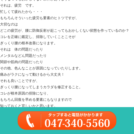
Home
047-340-5560
【イップス】 心理的な要因がプレーに影響
は！
2025.01.28 | Category:
こども
,
スポーツ障害
,
女性の悩み
,
類
,
自律神経