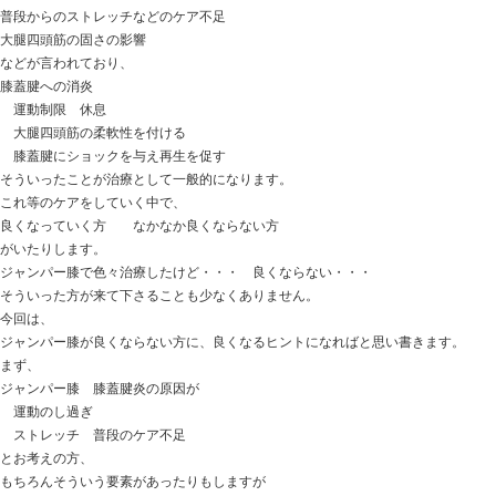
体の不調が回復しやすい状態になっていくと思います。
先ずは、
どうして自律神経失調症になっているのか・・・？
何が自律神経失調症の原因になっているのか・・・？
それはどうすれば取れるのか・・・？
当たり前のようなことですが、
これ等がキチンと出来ると結果がついてきそうですよね
そんな施術をご用意してます。
ときた整骨院
https://tokitaseikotsuin.com/
047-340-5560
【腱鞘炎 ドケルバン病】 なかなか良くな
きなポイント！