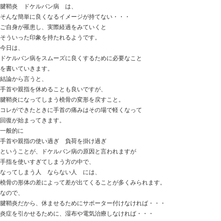
病院で診てもらい
靱帯損傷 半月板損傷 などもなく
レントゲンなどで所見がみられないと
膝にストレスが掛かるような走り方になっているのでは
走り過ぎなのでは・・・？
膝を支える筋肉が少ないのでは・・・？
休養不足なのでは・・・？
少し休んでみて落ち着いたら走り出してみたら・・・？
走ることを休み、再度走り出すと膝の痛みが出てくる。
そういった方が目立つ感じでした。
走ると膝が痛い
でも、調べても損傷などの異常がない
休ませても良くならない
そういった場合、
膝そのものの問題ではなく、