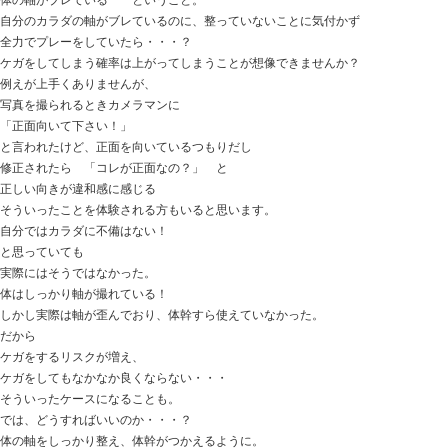
047-340-5560
【ケガ予防】 ケガをする人にはケガをして
す だから！
2025.04.04 | Category:
こども
,
スポーツ障害
,
セルフケア
,
知らせ
,
痛み