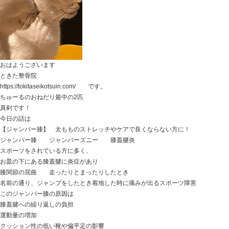
自律神経系 （脳の働き） が下がってしまう原因を見
アタマの働きをジャマしている要因を見つけて取り除く
なんです。
何が自律神経系の働きを阻害しているの・・・？
もちろんですが、
その方によって自律神経系の働きを阻害している要因は
皆さん同じというわけではありません。
その原因を見つけ、除去していくこと
その結果、
自律神経系が正常に働けるような環境になること。
コレが 自律神経失調症 の施術になります。
自律神経系の働きを阻害している要因が取れると、
その場でカラダとアタマの感覚が変わったことが分かる
カラダとアタマが軽くなり、
視野が明るく広がって、明るくなるような感じになり