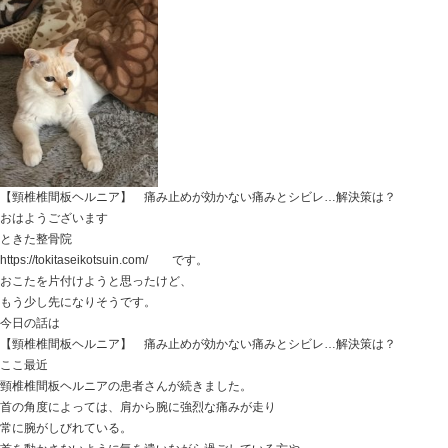
周りの選手よりケガの頻度が高い とか
大事な試合の前にケガをしてしまう とか
対したケガではなかったけど、ずっと治らない とか
がんばっているから・・・！
タイミングが悪かった・・・！
運がなかった・・・！
体が硬いから・・・！
普段からクールダウンやケアができていないから・・・
そんな風に思っていたりしませんか？
ケガをするのは、しょうがないこと だと。
もちろん、運が悪く・・・ ということもあります。
でも、
ケガをする人 ケガの多い選手 など、
ケガをしてしまう理由というのは
案外しっかり存在する場合が多かったりします。