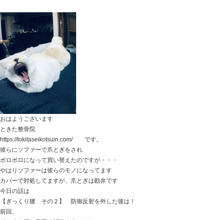
腱鞘炎 ドケルバン病 は、
そんな簡単に良くなるイメージが持てない・・・
ご自身が罹患し、実際経過をみていくと
そういった印象を持たれるようです。
今日は、
ドケルバン病をスムーズに良くするために必要なこと
を書いていきます。
結論から言うと、
手首や親指を休めることも良いですが、
腱鞘炎になってしまう橈骨の変形を戻すこと。
コレができたときに手首の痛みはその場で軽くなって
回復が始まってきます。
一般的に
手首や親指の使い過ぎ 負荷を掛け過ぎ