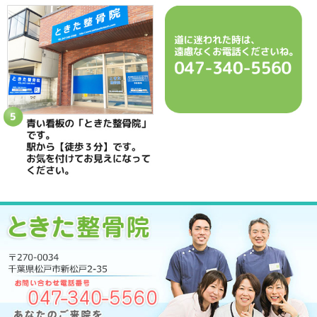
電話番号
047-340-5560
駐車場
駐車場はありません
予約
完全予約制 お電話にて受付致します
休診日
日曜・祝日
院長
鴇田 晶