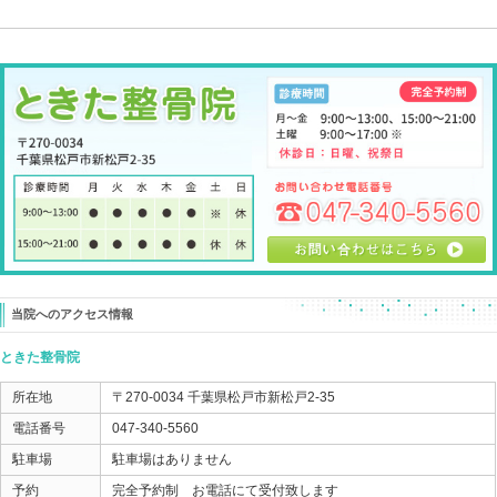
今回のネタは・・・
首肩背中のコリ 自宅で簡単解決方法！ というお題で
肩こり・首コリ・背中の張り
自宅で簡単に解決できるとっておきの方法を知ってもら
ご自身のケアだけでなく、ご家族にもきっと喜ばれるこ
ということです。
しかも・・・
無料です （笑）
正直に言うと、これだけでも施術が成立してしまうよう
好反応が出る方法なので、教えたくはないのがホンネで
新松戸をはじめ、いろんな皆さんがあってこそのワタク
とっておきの方法を教えちゃいます。
実施日 10月9日（水）１３：３０～１４：３０
10月1日（火）９：００から受付スタート
定員 4名様 無料です。