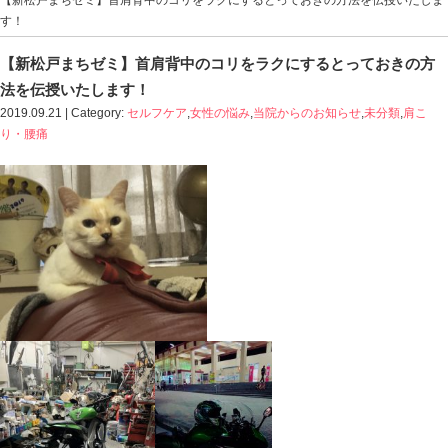
Blog記事一覧
>
セルフケア
,
女性の悩み
,
当院からのお知ら
【新松戸まちゼミ】首肩背中のコリをラクにするとって
す！
【新松戸まちゼミ】首肩背中のコリをラクに
法を伝授いたします！
2019.09.21 | Category:
セルフケア
,
女性の悩み
,
当院から
り・腰痛