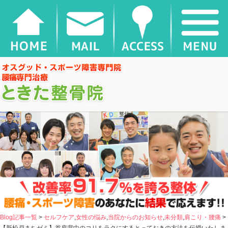
【新松戸まちゼミ】首肩背中のコリをラクにするとっておきの方法を伝授いたします！