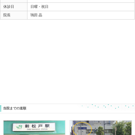
ご都合よろしければぜひ参加してみてくださいね！
きっとご家族に 「どや！」って感じになりますよ （
詳しくはこちらを参照にしてみてくださいね
https://ja-jp.facebook.com/machiizemi/
ときた整骨院
Home
047-340-5560
«
【どんな姿勢でも痛む腰痛】その正
【坐骨神
体とは・・・！？
ん、それは