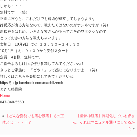
おはようございます
ときた整骨院
https://tokitaseikotsuin.com/ です。
バイクが直りました！
チョット浮かれていますが、連休は雨・・・
自宅にこもっています （笑）
マロウ君も「たまには構ってくれよな！」って感じでな
今日の話は
「新松戸まちゼミ とっておきの方法を伝授します！」
1回目から参加している 「新松戸まちゼミ」
今回で13回目を迎えます。