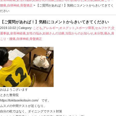
Blog記事一覧
>
こども
,
アレルギー
,
オスグット
,
スポーツ
坐骨神経痛
,
女性の悩み
,
妊婦さんの治療
,
当院からのお知
腰痛
,
自律神経
,
骨盤矯正
> 【ご質問があれば！】気軽に
ださい
【ご質問があれば！】気軽にコメントからき
2019.10.02 | Category:
こども
,
アレルギー
,
オスグット
,
ス
通事故
,
坐骨神経痛
,
女性の悩み
,
妊婦さんの治療
,
当院から
こり・腰痛
,
自律神経
,
骨盤矯正