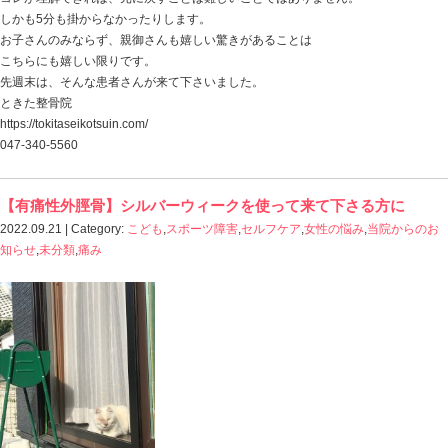
【有痛性外脛骨】骨の出っ張りを押しても痛
2022.10.03 | Category:
こども
,
スポーツ障害
,
セルフケア
,
知らせ
,
痛み
IMG_4753
おはようございます
ときた整骨院
https://tokitaseikotsuin.com/ です。
ゴハンとお水はキチンとあげています
ですが、マロウ君はこんな感じで水分補給・・・
頭と足を濡らしながらでもフレッシュさを求めるのか！
今日の話は
【有痛性外脛骨】骨の出っ張りを押しても痛くない！し
先週末も有痛性外脛骨の新患さんが何人か続きました。