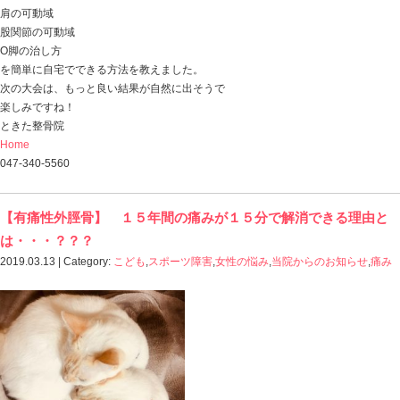
【有痛性外脛骨】このブログをみて来て下さ
2022.07.27 | Category:
こども
,
スポーツ障害
,
セルフケア
,
知らせ
,
痛み
おはようございます
ときた整骨院
https://tokitaseikotsuin.com/ です。