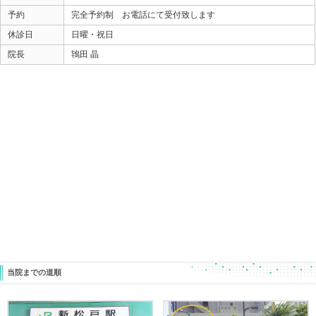
カラダはストレッチするから柔らかくなるのではなく、
脳がその可動範囲を必要と感じたときにカラダが柔らか
筋肉を伸ばせば柔らかくなるのではなく、
筋肉の伸びが必要になったときに柔らかくなるのです。
伸びない筋肉を無理に伸ばそうとすると抵抗が入り
むしろ伸びるものか！って防御が働き、
結果伸びない筋肉になってしまうことも。
じゃ、どうすればいいのよ！？
先ほど書いた その可動が必要だと脳に働きかけること
凄く簡単にカラダが柔らかくなるのをその場で実感でき
しかもツラかったりガマンしたりせずにです。
そんなカラダを柔らかくする方法も用意してますので
気になる方は是非！
ときた整骨院
https://tokitaseikotsuin.com/