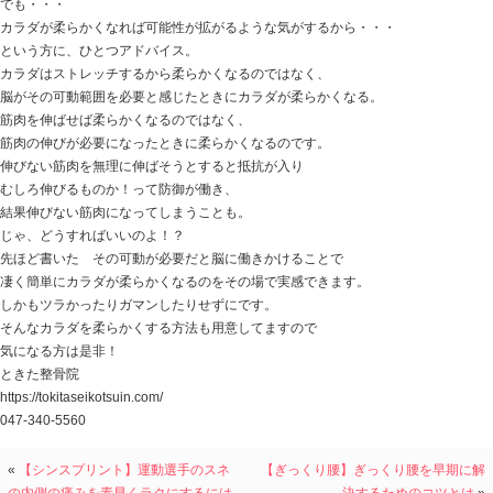
おそらく、選手や親御さんからすれば
カラダが柔らかい ＝ ケガしない 動きやすい
という考えがあって、少しでも良い状態になるために！
という考えがあってのことだと思いますし、
私も何も知らなければ、同じように考えていたと思いま
今のカラダの硬さは、競技をするうえで必要な硬さだっ
カラダが柔らかくなることで自分の良かった部分が消え
す。
一概にカラダが柔らかければいいというわけではなく、
必要な硬さになっている。ということもあるのです。
競技やトレーニングは、基本的にカラダを壊す行為でも
筋肉 関節に負荷を掛け、ミクロの単位で筋肉・関節を
その損傷が修復できた時に、更に強い筋肉・関節が出来
運動して壊した後に必要なことは、修復させる時間と環