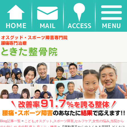
【運動選手からのよくある質問】どんなストレッチが効果的ですか？ |
千葉県松戸市新