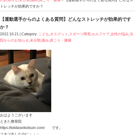
Blog記事一覧
>
こども
,
オスグット
,
スポーツ障害
,
セルフ
のお知らせ
,
未分類
,
痛み
,
肩こり・腰痛
> 【運動選手から
トレッチが効果的ですか？
【運動選手からのよくある質問】どんなスト
か？
2022.10.21 | Category:
こども
,
オスグット
,
スポーツ障害
,
院からのお知らせ
,
未分類
,
痛み
,
肩こり・腰痛