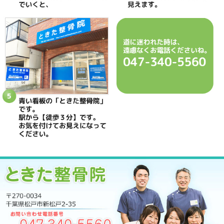
当院へのアクセス情報
ときた整骨院
所在地
〒270-0034 千葉県松戸市新松戸2-35
電話番号
047-340-5560
駐車場
駐車場はありません
予約
完全予約制 お電話にて受付致します
休診日
日曜・祝日
院長
鴇田 晶