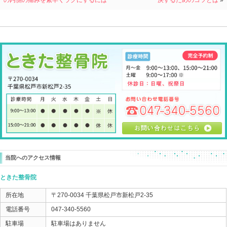
簡単に言うと休ませることです。
しっかり運動してきました
次の練習に備えるために、しっかりストレッチをしよう
というのは、
運動して損傷した組織に、更にストレスを掛け壊す行為
必要なのは筋肉・関節が修復できる環境で、負荷が掛ら
組織が修復するときに使うエネルギーの供給などですよ
カラダをいじめてきた後に、またカラダをいじめる必要
なので、
有効なストレッチを教えてくださいという質問には、
ストレッチしなくてもいいのでは！
となることもあります。
でも・・・
カラダが柔らかくなれば可能性が拡がるような気がする
という方に、ひとつアドバイス。