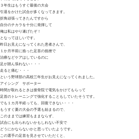
【股関節の痛み】 チョット刺激的ですが、
2017.05.13 | Category:
当院からのお知らせ
,
痛み
,
肩こり