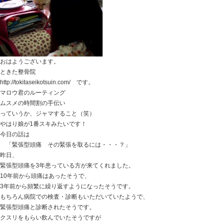
マロウ君
ネコじゃらしで釣れましたが・・・
逃げられました（笑）
最近、強くなっています！
今日の話は
「肩が痛くて挙がらないんですが・・・」
昨日の患者さんで、
洗濯物を干すとき
家事で上の物を取るとき
肩が痛いという患者さんがお見えになってくれました。
肩をあげてもらうと
水平以上に挙がらなく、痛みで顔をしかめる様子。
自力では挙げられないけど、
介助すれば一応上まで上がる様でした。