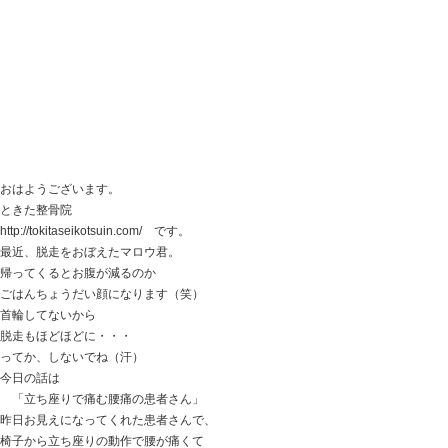
電気治療 ハリ マッサージ
は、していたそうです。
股関節の可動域をみてみると、
明らかに痛い側の股関節は動きが狭くなっており、
それが痛みと、膝にまでの影響が出ている様子。
ここで、
【チョット刺激的ですけど、一瞬で股関節の動きが良く
と、
【ソフトな刺激ですけど、コレも股関節の動きは良くな
「どちらがいいですか？」
患者さんに、治療方法を選んでいただくと・・・
「刺激的な治療に少し興味があるのですが・・・！」
ということで、そっちを選択しました。
この治療法
３秒くらいの調整です。