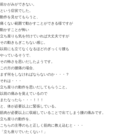
「ウッ！」 っとなりますが・・・
股関節の可動域は大きく変化しますし、
それで膝の痛みもかなり軽減しました。
長い時間を掛けるより、非常に効果的です。
股関節 膝の治療
方法は沢山あります。
患者さんに選んでもらうのも
チョット良いですよね。
ときた整骨院
Home
047-340-5560
【肩甲骨の痛み】 よくある肩甲骨の痛み 
た！