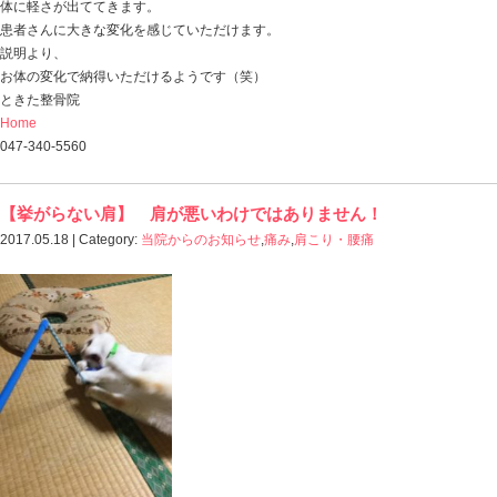
「頭の疲れを抜いた患者さんの反応」
先日お見えになった方で、
なんとなくダルイし
体が重い・・・
寝てても寝た気がしないし、
病院での検査も異常なし。
気分も上がらないのと、めんどくささが出るようになっ
これって、どうにかなりませんか？
という方でした。
辛いまではいかないけど、
なんとなく調子が悪い・・・
そういう方って、意外に多いですし、
その場合、
頭の疲れ（ストレス）が大きく関係していることも多い
この方の治療は・・・