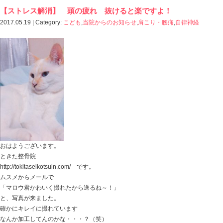
ホーム
>
Blog記事一覧
> 2017 5月の記事一覧
【ストレス解消】 頭の疲れ 抜けると楽で
2017.05.19 | Category:
こども
,
当院からのお知らせ
,
肩こ