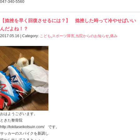
047-340-5560
【緊張型頭痛】 クスリで良くならなかった
2017.05.17 | Category:
当院からのお知らせ
,
痛み
,
肩こり