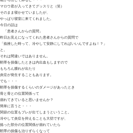
おはようございます。
ときた整骨院
http://tokitaseikotsuin.com/ です。
マロウ君のルーティング
ムスメの時間割の手伝い
っていうか、ジャマすること（笑）
やはり娘が1番スキみたいです！
今日の話は
「緊張型頭痛 その緊張を取るには・・・？」
昨日、
緊張型頭痛を3年患っている方が来てくれました。
10年前から頭痛はあったそうで、
3年前から頻繁に繰り返すようになったそうです。
もちろん病院での検査・診断もいただいていたようで、