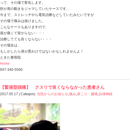
2017.05.18 | Category:
当院からのお知らせ
,
痛み
,
肩こり
おはようございます。
ときた整骨院
http://tokitaseikotsuin.com/ です。