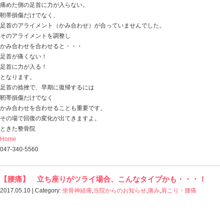
おはようございます。
ときた整骨院
http://tokitaseikotsuin.com/ です。
いつもは日曜日がチュールDAYですが、
どうしてもあげたい！！！
ということで、
１本を半分に（笑）
ネコって、ほんとコレ好きですよね！
今日の話は
「股関節と膝の内側に痛みがある患者さん」
昨日来てくれた患者さんで、
股関節と膝の痛みを半年以上ガマンしている方が
お見えになってくれました。
やはり治療院には通ってて、