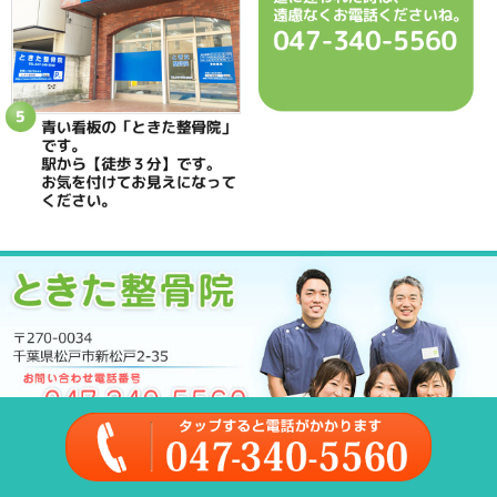
足首の捻挫で、早期に復帰するには
靭帯損傷だけでなく
かみ合わせを合わせることも重要です。
その場で回復の変化が出てきますよ。
ときた整骨院
Home
047-340-5560
【腰痛】 立ち座りがツライ場合、こんなタ
2017.05.10 | Category:
坐骨神経痛
,
当院からのお知らせ
,