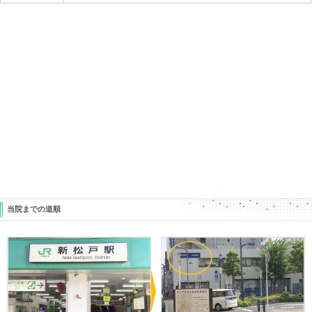
ケガが増えてくるとき。
３年生はもうすぐ最後の大会
引退をかけた試合が多くなってきます。
折角頑張ってきたんですから
自分のチカラを十分に発揮して
俺は私はやり遂げたぞ！
となってほしいです。
昨日お見えになってくれた患者さんで、
１か月半前に捻った足首の捻挫で
治療などケアはしているのに
足が踏ん張れない・・・
走ると痛む・・・
という野球部の高校三年生がお見えになってくれました
アイシング サポーター
時間が取れるときは接骨院で電気をかけてもらって