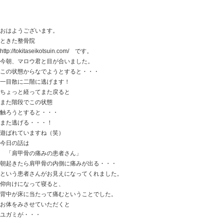
でも・・・
スキあらば、逃げようとしますけど（笑）
今日の話は
「冷え症で何軒も治療院を回った患者さんの回復」
土曜日に２回目の患者さんで、
冷え性がヒドイ
風呂に入ると膝から下がジンジン痛い
未だにコタツに入ってないと冷たくて気分が悪い
台所で立っていると痛くて立ってられなくなる
など、ほかにも色々症状のある方がお見えになりました
今まで、
ハリやお灸、温熱療法 マッサージなどには毎日通って
症状の改善にはならず。
しまいには歩けなくなってしまうのでは・・・