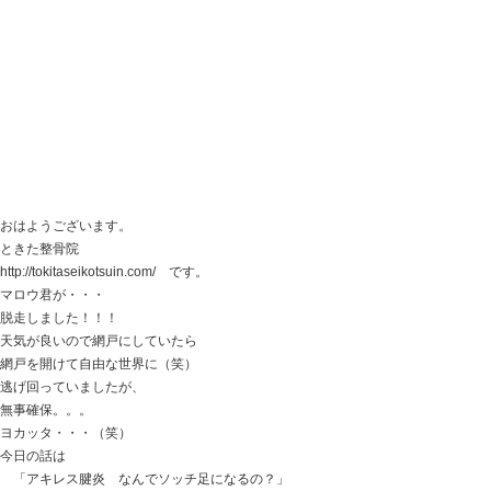
http://tokitaseikotsuin.com/ です。
今朝、マロウ君と目が合いました。
この状態からなでようとすると・・・
一目散に二階に逃げます！
ちょっと経ってまた戻ると
また階段でこの状態
触ろうとすると・・・
また逃げる・・・！
遊ばれていますね（笑）
今日の話は
「肩甲骨の痛みの患者さん」
朝起きたら肩甲骨の内側に痛みが出る・・・
という患者さんがお見えになってくれました。
仰向けになって寝ると、
背中が床に当たって痛むということでした。