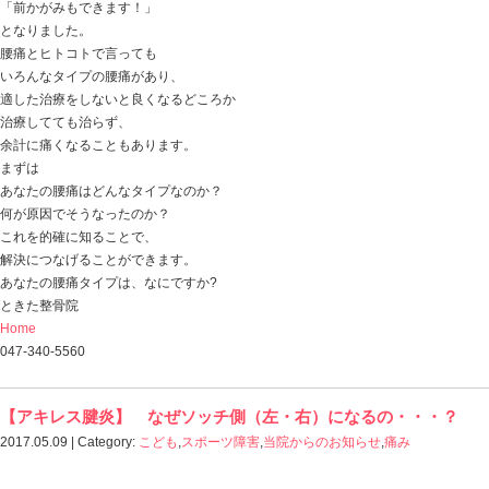
2017.05.12 | Category:
当院からのお知らせ
,
痛み
,
肩こり
おはようございます。
ときた整骨院