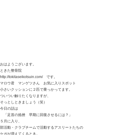
いろいろ患部にしていたそうですが、
実は、それでも回復しなかった。
もちろんハリ・お灸も良いものですが、
そういう問題ではないことも多々あります。
体のコントロールがうまくいかなかっただけ。
そのコントロールは、
自律神経系が行っています。
自律神経系がキチンと働けるようになると、
お身体は回復方向にご自身で戻してくれます。
色々やっても良くならない方、
そういう方向からの影響も考えると
良いかもしれません。
ときた整骨院
Home
047-340-5560