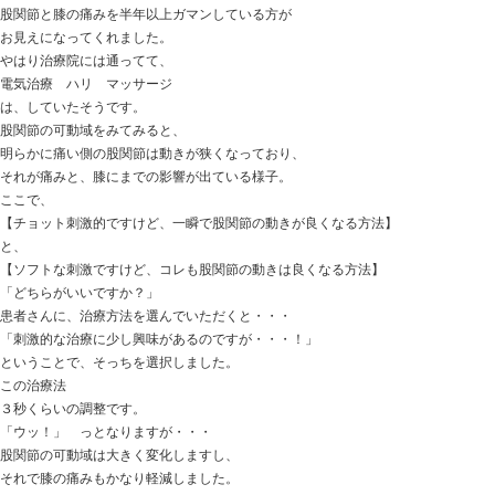
痛みも激減します。
捻挫で
「いつまでも調子悪いんだよね～・・・！」
となっている方、
各部分の位置関係を修正することをオススメします。
ときた整骨院
Home
047-340-5560
【冷え性の改善】 こんな場合も原因になり
2017.05.15 | Category:
当院からのお知らせ
,
未分類
,
自律