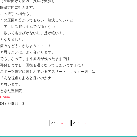
ときた整骨院
Home
047-340-5560
【足首の捻挫】 早期に回復・復帰するには○
2017.05.11 | Category:
こども
,
スポーツ障害
,
当院からの