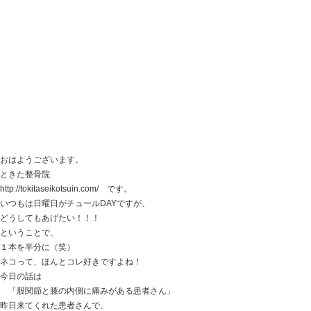
靭帯を損傷するくらいのダメージがあったとき
骨と骨との位置関係って
崩れてきていると思いませんか？
簡単に言うと・・・
関節の位置もブレが出てしまうということ。
冷やして炎症を抑えることも大切ですが、
捻った部分の位置関係が崩れていたら
靭帯の損傷も治りずらくなって
痛みがいつまでも治らない・・・
そんなことを経験したことのある方
多いと思います。
関節 筋肉 靭帯
これらをまず正しい位置に修正することが
冷やす前にできると理想です。
そして正しい位置に来ると、