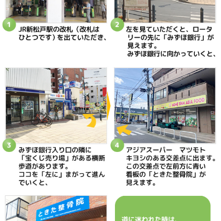
足首のトレーニングで強化することもしていたそうです
でも１カ月半経っても、回復できない・・・
もうすぐ夏の大会の予選も始まるので、
このままでは練習もままならず、
試合にも出られないかもしれない不安で
どうにかならないかと思っていたようです。
この選手の足首を見させていただくと、
痛めた側の足首に力が入らない。
靭帯損傷だけでなく、
足首のアライメント（かみ合わせ）が合っていませんで
そのアライメントを調整し
かみ合わせを合わせると・・・
足首が痛くない！
足首に力が入る！
となります。