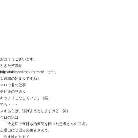
頭を小さく・丸くすると・・・
首肩の緊張・張り 背中の重さもなくなり
頭もスッキリしました。
自分では緊張しているつもりではないのに
体が緊張してしまう・・・
そしてヒドイ頭痛になってしまう・・・
頭の大きさ・ユガミも大きな原因になる場合があります
ときた整骨院
Home
047-340-5560
【捻挫を早く回復させるには？】 捻挫した
んだよね！？
2017.05.16 | Category:
こども
,
スポーツ障害
,
当院からの