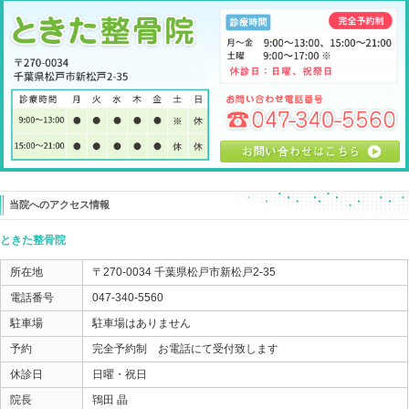
おはようございます。
ときた整骨院
http://tokitaseikotsuin.com/ です。
マロウ君 マンゲツさん お気に入りスポット
小さいクッションに２匹で乗っかってます。
ついつい触りたくなりますが、
そっとしときましょう（笑）
今日の話は
「足首の捻挫 早期に回復させるには？」
５月に入り、
部活動・クラブチームで活動するアスリートたちの