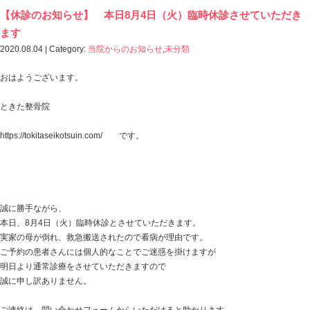
ホーム
>
Blog記事一覧
> 2020 8月の記事一覧
【休診のお知らせ】 本日8月4日（火）臨時
ます
2020.08.04 | Category:
当院からのお知らせ
,
未分類
おはようございます。
ときた整骨院