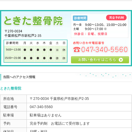
この筋肉を外側に移動させるように押してあげる。
コレだけでも右首の痛みが減り、可動も増えていくこと
もちろん、各個人の状態で細かな修正の仕方は気がいま
腕の調整でスマホ首の症状を解決することができる。
というか、
首周りをケアしても変わらないことが殆どです。
腕の状態が、首に影響してしまう。
それが スマホ首 なんです。
スマホを見ることをやめる！
なんてことは出来ないですよね （ワタシもそうです）
スマホを持っているときに、腕がどんな状態なのか・・
腕をどうすれば首にストレスが掛からないのか・・・
ちょっと考えてみて、腕の状態の修正を探ってみるのも
良いかもしれません。
それこそ夏休みの自由研究なんかでも使えそうですよね