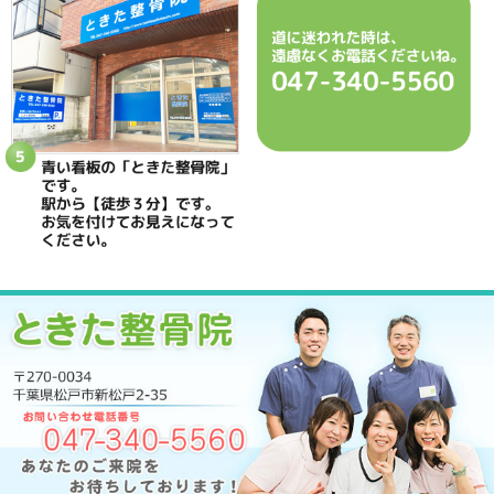
駐車場
駐車場はありません
予約
完全予約制 お電話にて受付致します
休診日
日曜・祝日
院長
鴇田 晶