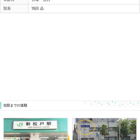
やったことありませんが（笑）
スマホの使い過ぎで、首肩がこってしまう・・・
コレは腕の影響を首が受けている
と覚えておいてください。
ときた整骨院
https://tokitaseikotsuin.com/
047-340-5560
«
【理想のコンディション】選手権に
【反ると痛
出場した患者さんのコンディション