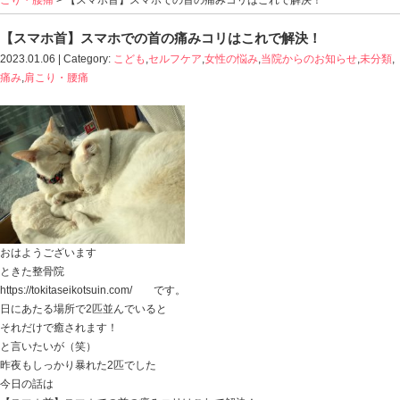
Blog記事一覧
>
こども
,
セルフケア
,
女性の悩み
,
当院から
こり・腰痛
> 【スマホ首】スマホでの首の痛みコリはこ
【スマホ首】スマホでの首の痛みコリはこれ
2023.01.06 | Category:
こども
,
セルフケア
,
女性の悩み
,
当
痛み
,
肩こり・腰痛