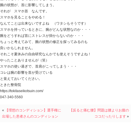
スマホを使いすぎていて、首肩にきてしまう
分かってはいるけど時間を忘れて無理な体勢でみてしま
気づいたら首肩がゴリゴリになっていた・・・
スマホで発症した首コリだから、スマホ首
「スマホ首…どうにかなりませんか？」
なんて依頼もあり、
名称がついてなんとなく馴染んできたように思います。
この スマホ首 首肩のコリ・張り
当然症状は首周りにあるわけですが、
スマホ首を解決する場合、調整するのは腕。
腕の問題で首に負担が掛かるようになってしまうのです
例えば
首が痛くて右側が向きづらいようなら、
右ひじ周辺にある腕橈骨筋（しらべてくださいね）