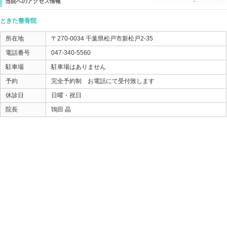
グロインペイン症候群が治りやすい状態に近づけるため
足のアル角度の調整をしたのです。
そして回復させたのは、ご本人の回復力なんです。
痛かったら、痛みを取ればいい
動けなかったら、動けるようにすればいい
その前に、
どうして痛いの？ なんで動けなくなったの？
その理由は何？ 詳細に分析して解除する方法はあるの
グロインペイン症候群の場合も、
この見方がしっかりできて方法が伴えば
スムーズに回復できますよ！
参考にされてみてください。
ときた整骨院
https://tokitaseikotsuin.com/
047-340-5560