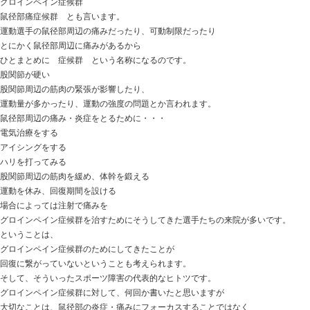
おはようございます
ときた整骨院
https://tokitaseikotsuin.com/ です。
11月17日（水） 出張により院は休診いたします。
確実に体毛が増えてるネコ達
小生のオデコと脳天に分けてほしい。。。（笑）
今日の話は
【グロインペイン症候群】運動選手の鼠径部の痛み長引
グロインペイン症候群
鼠径部痛症候群 とも言います。