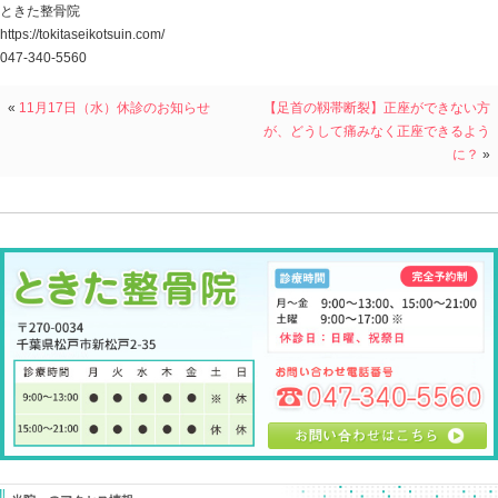
ということは、
グロインペイン症候群のためにしてきたことが
回復に繋がっていないということも考えられます。
そして、そういったスポーツ障害の代表的なヒトツです
グロインペイン症候群に対して、何回か書いたと思いま
大切なことは、鼠径部の炎症・痛みにフォーカスするこ
先ずは、鼠径部周辺にストレスが掛かる理由を見つけて
簡単に言うと、
グロインペイン症候群になっちゃってもおかしくない体
ということで、運動量とか 体幹とか 股関節云々
そういった問題ではないことがほとんどです。
先日来て下さったグロインペイン症候群の患者さんの鼠
足のアル角度の調整で、恥骨周辺にあった痛みがラクに
初回で７割ほど軽減しました。
コレはワタシが治したのではなく、