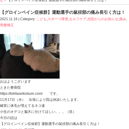
Blog記事一覧
>
こども
,
スポーツ障害
,
セルフケア
,
当院か
正
> 【グロインペイン症候群】運動選手の鼠径部の痛み
【グロインペイン症候群】運動選手の鼠径部
2021.11.16 | Category:
こども
,
スポーツ障害
,
セルフケア
,
骨盤矯正