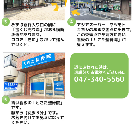
当院へのアクセス情報
ときた整骨院
所在地
〒270-0034 千葉県松戸市新松戸2-35
電話番号
047-340-5560
駐車場
駐車場はありません
予約
完全予約制 お電話にて受付致します
休診日
日曜・祝日
院長
鴇田 晶