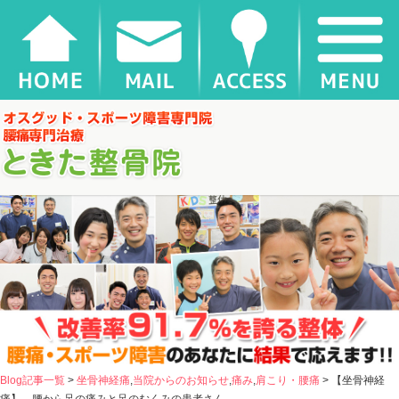
【坐骨神経痛】 腰から足の痛みと足のむくみの患者さん |
千葉県松戸市新松戸 とき