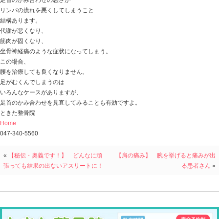
その違いが体型にも出てますね（笑）
オレも気を付けなければ・・・！
今日の話は
「坐骨神経痛 痛みとむくみの患者さん」
土曜日に
坐骨神経痛での治療２回目の患者さんがお見えになりま
半年前から腰から右足にかけて痛み・シビレがあり
右足にムクミまで出てくるようになって、
歩くのがツライ
寝返りで痛くて目が覚めてしまう
ということで、
病院・治療院に通っていた方。
前回の治療で、
右足首を調整させていただき、