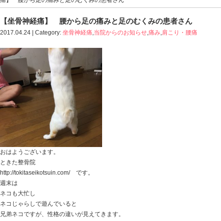
Blog記事一覧
>
坐骨神経痛
,
当院からのお知らせ
,
痛み
,
肩
痛】 腰から足の痛みと足のむくみの患者さん
【坐骨神経痛】 腰から足の痛みと足のむく
2017.04.24 | Category:
坐骨神経痛
,
当院からのお知らせ
,