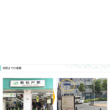
足首のかみ合わせを見直してみることも有効ですよ。
ときた整骨院
Home
047-340-5560
«
【秘伝・奥義です！】 どんなに頑
【肩の痛み
張っても結果の出ないアスリートに！