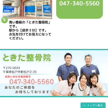
休診日
日曜・祝日
院長
鴇田 晶