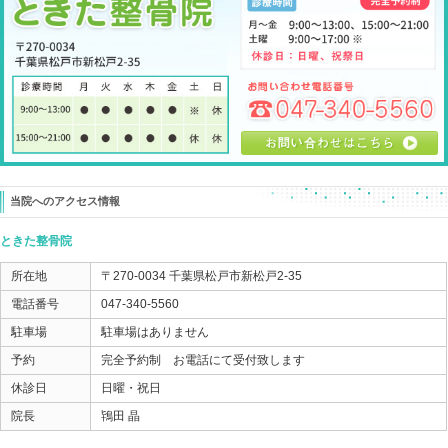
２回目の土曜日で話を聞かせてもらうと
寝てても痛くない。
歩きもさほど気にならない。
そう言えば、むくみも少なくなった。
とのこと。
足首のかみ合わせの悪さが
リンパの流れを悪くしてしまうこと
結構あります。
代謝が悪くなり、
筋肉が固くなり、
坐骨神経痛のような症状になってしまう。
この場合、
腰を治療しても良くなりません。
足がむくんでしまうのは
いろんなケースがありますが、