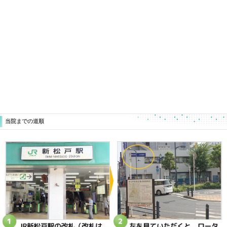
先ずはきつい痛みをどうにかして！
動けるように！ 仕事に行けるように！ 家事ができ
ってなりますよね。
そのために先ず最初に防御反射を外す
コレがラクに動けるようになるコツになります。
ぜひ覚えておいてくださいね。
ときた整骨院
https://tokitaseikotsuin.com/
047-340-5560
«
【足首の捻挫・痛み】捻挫がなかな
【妊活成
か治らない方の共通点と修正点
く、引