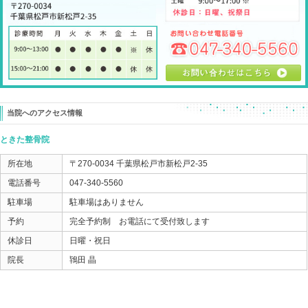
先ずは痛みがなく歩けるようになることが最初になり
そのために必要なことは、
腰周りの防御反射の解除 をすること。
コレが出来ると、一気にぎっくり腰の痛みがラクになり
腰周りが軽く普通に歩けるようになります。
それから大事なのが、
ぎっくり腰になってしまうカラダの問題の除去になり
再発をさせないように根本改善をしていきます。
このブログでは
原因の除去がしっかりできると、症状の回復が始まりま
と書くことも多いですが
ぎっくり腰の場合は逆で、
先ずは辛い状況を解除して、それから根本原因を！
という感じになることが多かったりします。
ぎっくり腰を経験された方ならわかると思うのですが