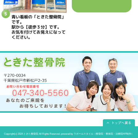
所在地
〒270-0034 千葉県松戸市新松戸2-35
電話番号
047-340-5560
駐車場
駐車場はありません
予約
完全予約制 お電話にて受付致します
休診日
日曜・祝日
院長
鴇田 晶