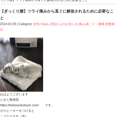
Blog記事一覧
>
女性の悩み
,
当院からのお知らせ
,
痛み
,
肩
っくり腰】ツライ痛みから直ぐに解放されるために必要
【ぎっくり腰】ツライ痛みから直ぐに解放さ
と
2024.02.05 | Category:
女性の悩み
,
当院からのお知らせ
,
正