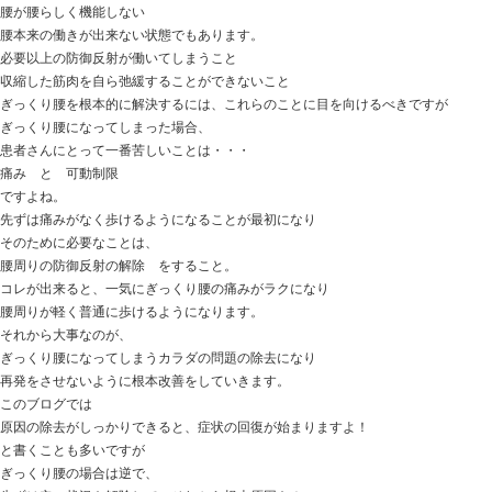
今日の話は
【ぎっくり腰】ツライ痛みから直ぐに解放されるために
立春を迎えましたが、
まだまだ寒い日が続いております。
気温が低いと筋肉が収縮しこわばってしまい、
カラダに十分な血流がめぐっていない朝などに
洗面 台所仕事 着替えなどの動作の時に
腰にギクッと衝撃が走り、時間ごとに痛みで動けなくな
こういう感じでぎっくり腰になってしまう患者さんが
増えているように思います。
ぎっくり腰とは
筋肉の損傷 骨格の損傷 神経の損傷
など、組織が壊れてしまって起こる痛みではなく
腰に対して防御反射が働いてしまい、
腰周辺の筋肉が収縮することで、腰の可動制限を作り