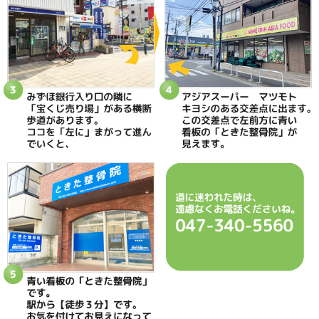
ときた整骨院
所在地
〒270-0034 千葉県松戸市新松戸2-35
電話番号
047-340-5560
駐車場
駐車場はありません
予約
完全予約制 お電話にて受付致します
休診日
日曜・祝日
院長
鴇田 晶