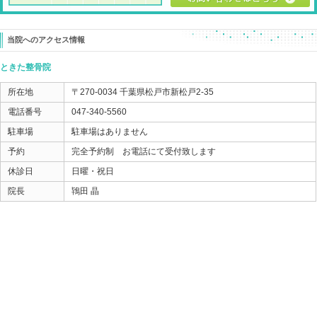
損傷した場所が再生しやすいように
損傷した場所を合せていくことが必要なのです。
その施術が最初に出来ているのか、出来ていないのかで
ケガの再生の経過は大きく変わってしまいますし
損傷した場所の状態もキレイに再生するか、そうではな
その施術を整復と言い、
怪我されてしまった方や、経過の宜しくない方は
整復が出来ていたのか、整復が必要なのか
見直してあげると良い結果に繋がるかもしれません。
ときた整骨院
https://tokitaseikotsuin.com/
047-340-5560
«
【モートン病】女性のつま先の痛
【新松戸ま
み…靴の問題と思っていませんか？
内容の