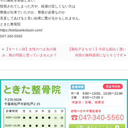
凄く当たり前のようなことを書いていますが、
ケガから早期復帰が出来ず、長期間にわたり苦労し悩ん
もしかしたら、その当たり前のことがしっかりできてい
ということも少なくはありません。
ケガをした場合、
例えば靱帯損傷なら、
靱帯が損傷しているというのは、靱帯が切れだしている
この時にアイシングや電気治療、固定や補強、休息など
痛めた靱帯の再生を待つ。
凄く当たり前に聞こえますが、
靱帯が切れだしているなら、その傷口を合せた方が再生
カッターで指を切ってしまったとき、
傷口が開かないように切れた部分を合せますよね。
靱帯や筋肉の損傷も同じなんです。