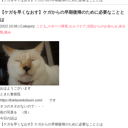
Blog記事一覧
>
こども
,
スポーツ障害
,
セルフケア
,
当院か
【ケガを早くなおす】ケガからの早期復帰のために必要
【ケガを早くなおす】ケガからの早期復帰の
は
2022.10.06 | Category:
こども
,
スポーツ障害
,
セルフケア
,
類
,
痛み