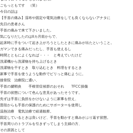
おはようございます
ときた整骨院
https://tokitaseikotsuin.com/ です。
開けてもらいたくない扉を開けるマンゲツさん
「この中、片付いてねぇな・・・！」
なんて言ってるかもしれません。
ごもっともです （笑）