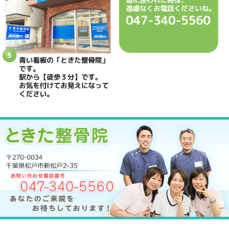
ときた整骨院
所在地
〒270-0034 千葉県松戸市新松戸2-35
電話番号
047-340-5560
駐車場
駐車場はありません
予約
完全予約制 お電話にて受付致します
休診日
日曜・祝日
院長
鴇田 晶