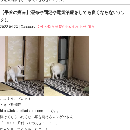
Blog記事一覧
>
女性の悩み
,
当院からのお知らせ
,
痛み
> 
や電気治療をしても良くならないアナタに
【手首の痛み】湿布や固定や電気治療をして
タに
2022.04.23 | Category:
女性の悩み
,
当院からのお知らせ
,