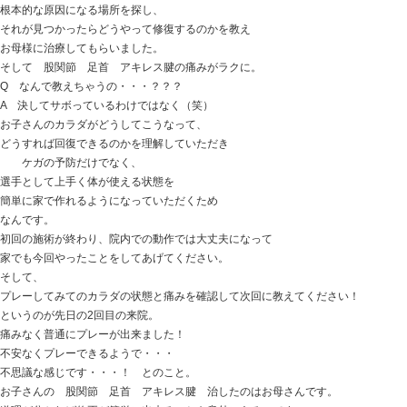
【アキレス腱炎】テニス選手のアキレス腱炎が2回の施術
4月の新年度に入り、
スポーツをされている方が、新たなカテゴリーで頑張っ
さらに上を目指すために厳しい環境を選んで練習をした
練習量 練習の質を上げ、実力の向上を目指す選手が多
先日は、テニス選手のアキレス腱炎の方の2回目の来院が
2月ごろ、テニスの練習で股関節に痛みがでて
それから足首の痛みも出現。
練習をするとアキレス腱にまで痛みが出るようになり、
２～３歩 歩くだけでも痛みが気になる状態。
整形外科さん 接骨院さんに通い
物療とリハビリを続けていたが良くならず、
1カ月練習を休んでみる。
4月から選手コースで週４～５の練習と試合をこなすよう
少しプレーするだけであちこち痛むようだと