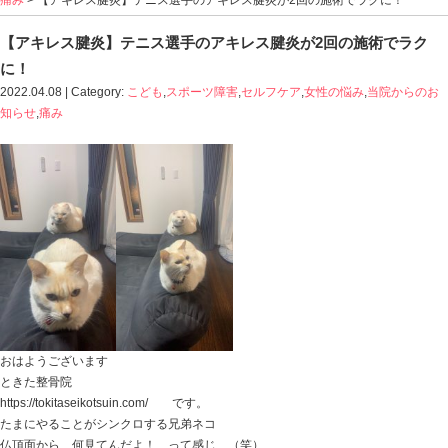
Blog記事一覧
>
こども
,
スポーツ障害
,
セルフケア
,
女性の
痛み
> 【アキレス腱炎】テニス選手のアキレス腱炎が2
【アキレス腱炎】テニス選手のアキレス腱炎
に！
2022.04.08 | Category:
こども
,
スポーツ障害
,
セルフケア
,
知らせ
,
痛み