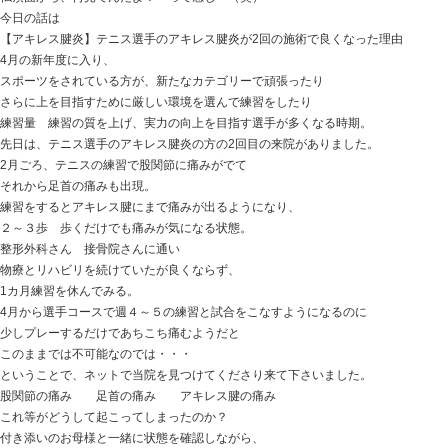
おはようございます
ときた整骨院
https://tokitaseikotsuin.com/ です。
たまにやることがシンクロする兄弟ネコ
仏頂面から、何見てんだよ！ って感じ （笑）
今日の話は