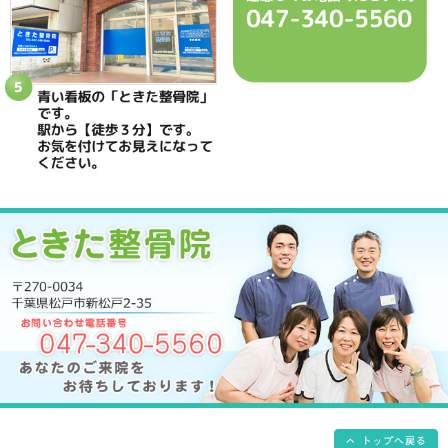
ときた整骨院
所在地
〒270-0034 千葉県松戸市新松戸2-35
電話番号
047-340-5560
駐車場
駐車場はありません
予約
完全予約制 お電話にて受付致します
休診日
日曜・祝日
院長
鴇田 晶