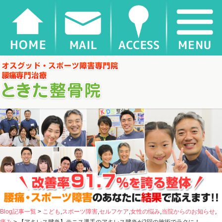
【アキレス腱炎】テニス選手のアキレス腱炎が2回の施術でラクに！ |
千葉県松戸市新