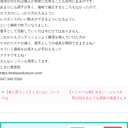
このままでは不可能なのでは・・・
ということで、ネットで当院を見つけてくださり来て下
股関節の痛み 足首の痛み アキレス腱の痛み
これ等がどうして起こってしまったのか？
付き添いのお母様と一緒に状態を確認しながら、
根本的な原因になる場所を探し、
それが見つかったらどうやって修復するのかを教え
お母様に治療してもらいました。
そして 股関節 足首 アキレス腱の痛みがラクに。
Q なんで教えちゃうの・・・？？？
A 決してサボっているわけではなく（笑）
お子さんのカラダがどうしてこうなって、
どうすれば回復できるのかを理解していただき
ケガの予防だけでなく、