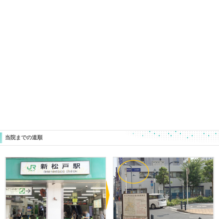
レスポンスのいい動きができるようになるように
という施術で終了になりました。
選手として活動していくのは今だけではありません。
これからもコンディションよく練習を積んでいけた方が
ケガのリスクが減り、選手としての成長が期待できます
そういう過程をお母さんが手伝えるって
ステキですよね！
そんなレッスンも用意してます。
ときた整骨院
https://tokitaseikotsuin.com/
047-340-5560
«
【春に思うこと】たまにはこういう
【メニエー
のも
耳が詰ま