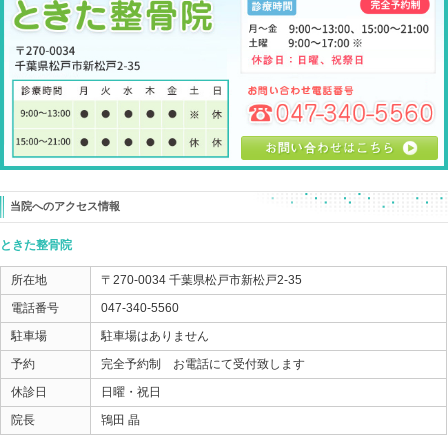
選手として上手く体が使える状態を
簡単に家で作れるようになっていただくため
なんです。
初回の施術が終わり、院内での動作では大丈夫になって
家でも今回やったことをしてあげてください。
そして、
プレーしてみてのカラダの状態と痛みを確認して次回に
というのが先日の2回目の来院。
痛みなく普通にプレーが出来ました！
不安なくプレーできるようで・・・
不思議な感じです・・・！ とのこと。
お子さんの 股関節 足首 アキレス腱 治したのはお
道理が分かれば修正が簡単に出来ることも意外にあるの
あまりにも調子が良く、施術で修正するところもなかっ
カラダのにしっかり力が入るように