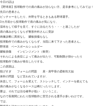
おはようございます
ときた整骨院
https://tokitaseikotsuin.com/ です。
クッションの取り合いでのケンカ
大方、マンゲツさんが勝つのですが
今朝はマロウ君の勝利！
マロウ君、よく頑張りました （笑）
でも結局は2匹で寝るのだけどね
今日の話は
【野球肩】投球動作での肩の痛みが治らない方、是非参