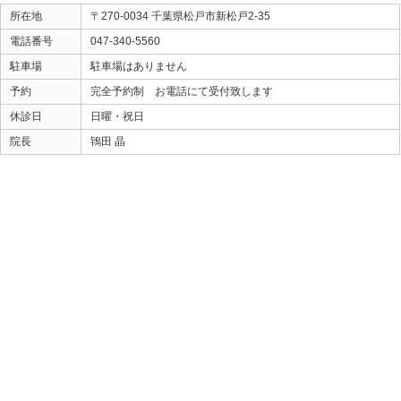
休ませればいい ノースローで過ごそう
肩甲骨を意識して… インナーも鍛えて… フォームも
肩をしっかり治療しよう！
野球肩への対処として、当たり前のように聞こえますが
長期間にわたり良くならない選手たちの共通点でもあり
ヒトツ重要なことは、
肩にストレスを掛けてるのがどこなのか？
コレを正確に把握し、正確に外すことができたなら
投球動作での痛みの回復はスピーディーになります。
是非、参考にされてください。
ときた整骨院
https://tokitaseikotsuin.com/
047-340-5560
«
【ストレスによる体調不良】治すべ
【体のバラ