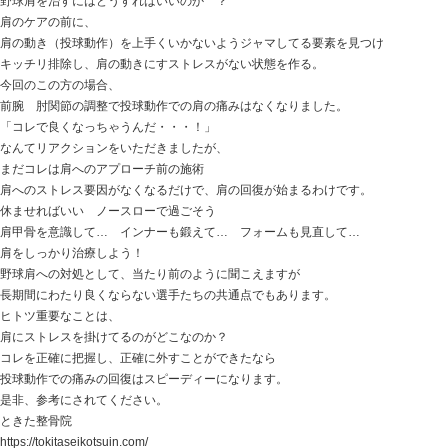
先日の患者さん
ピッチャーをしたり、外野を守るときもある野球選手。
3カ月前から投球動作で肩の痛みが気になり、
湿布をして様子を見て、すぐに治るだろう・・・と過ご
肩の痛みがなくならず整形外科さんに受診
画像診断に異状なし 腱板損傷もなし
投球動作での痛みがなくならず、当院に来て下さった患
野球肩 ベースボールショルダー
腱板損傷 インピンジメント（衝突）
それらによる炎症によって痛みが出たり、可動制限が掛
投球動作で痛みが発生したりする。
この原因は、
投げすぎ フォームの問題 肩・肩甲骨の柔軟性
体幹の問題 など言われていますが、