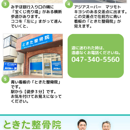
当院へのアクセス情報
ときた整骨院
所在地
〒270-0034 千葉県松戸市新松戸2-35
電話番号
047-340-5560
駐車場
駐車場はありません
予約
完全予約制 お電話にて受付致します
休診日
日曜・祝日
院長
鴇田 晶