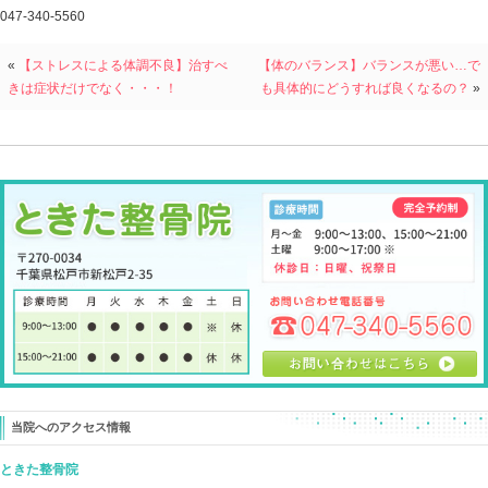
休息して、フォームを変えて、ストレッチして、インナ
肩の痛みがなくなるケースは稀だったりします。
要は、それでは治る確率が低い ということ。
なので長期間にわたり投球動作に苦労される選手が多い
では、
野球肩を治すにはどうすればいいのか ？
肩のケアの前に、
肩の動き（投球動作）を上手くいかないようジャマして
キッチリ排除し、肩の動きにすストレスがない状態を作
今回のこの方の場合、
前腕 肘関節の調整で投球動作での肩の痛みはなくなり
「コレで良くなっちゃうんだ・・・！」
なんてリアクションをいただきましたが、
まだコレは肩へのアプローチ前の施術
肩へのストレス要因がなくなるだけで、肩の回復が始ま