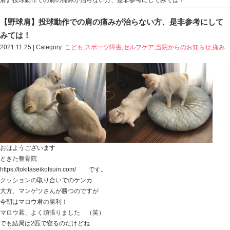
Blog記事一覧
>
こども
,
スポーツ障害
,
セルフケア
,
当院か
肩】投球動作での肩の痛みが治らない方、是非参考にし
【野球肩】投球動作での肩の痛みが治らない
みては！
2021.11.25 | Category:
こども
,
スポーツ障害
,
セルフケア
,