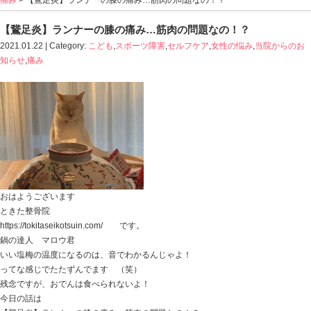
Blog記事一覧
>
こども
,
スポーツ障害
,
セルフケア
,
女性の
痛み
> 【鵞足炎】ランナーの膝の痛み…筋肉の問題なの
【鵞足炎】ランナーの膝の痛み…筋肉の問題
2021.01.22 | Category:
こども
,
スポーツ障害
,
セルフケア
,
知らせ
,
痛み