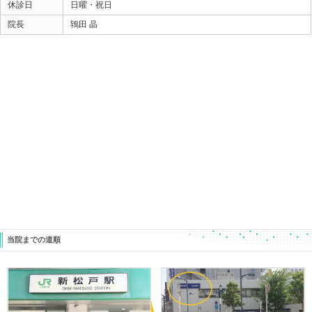
それでは
【 楽しめる時間 】 は、あっという間に過ぎてし
オスグットに関しては
このブログに何回か書いています。
是非チェックしてみてください。
https://go-go-gouki.blogspot.jp/2018/02/blog-post_27.htm
https://go-go-gouki.blogspot.jp/2017/10/blog-post_16.htm
https://go-go-gouki.blogspot.jp/2017/07/blog-post_24.htm
https://go-go-gouki.blogspot.jp/2017/01/blog-post_24.htm
https://go-go-gouki.blogspot.jp/2016/12/blog-post.html
ときた整骨院
Home
047-340-5560
«
【ぎっくり腰を楽にするために大切
【起立性調