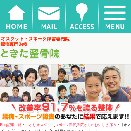
【オスグット病】 楽しく 笑顔で 良い結果が出せるように・・・！ |
千葉県松戸市