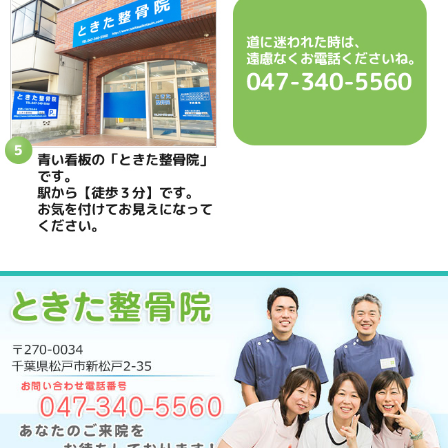
当院へのアクセス情報
ときた整骨院
所在地
〒270-0034 千葉県松戸市新松戸2-35
電話番号
047-340-5560
駐車場
駐車場はありません
予約
完全予約制 お電話にて受付致します
休診日
日曜・祝日
院長
鴇田 晶