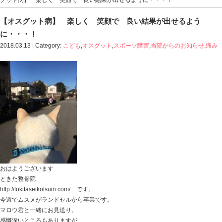
Blog記事一覧
>
こども
,
オスグット
,
スポーツ障害
,
当院か
グット病】 楽しく 笑顔で 良い結果が出せるように
【オスグット病】 楽しく 笑顔で 良い結
に・・・！
2018.03.13 | Category:
こども
,
オスグット
,
スポーツ障害
,