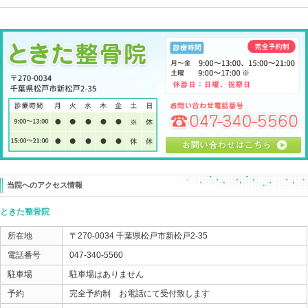
オスグット病の場合、
こういった状況を抱えることに繋がってしまうこともあ
大切なのは、早期復帰。
また思い切りプレーができるように早く戻すことです。
当院でのオスグットの施術の場合、
付添いの親御さんにも施術をしてもらいます。
親御さんでも大切なお子さんのオスグット病を治せる！
ってなってもらいたいから。
その場で痛みを取ってあげて
また自信を持ってプレーができることを
親子で知ってもらいたいから。
そして、楽しい時間を過ごせるようになってもらいたい
何カ月も通院して
テーピングやストレッチ、アイシングして
それでも良くならない・・・