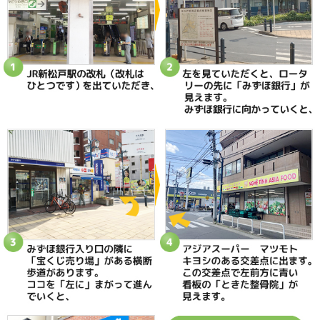
なこと】 歩いて帰れるようになりま
あ
す！