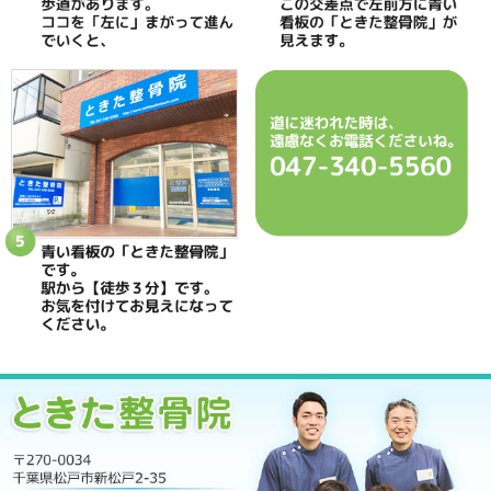
ときた整骨院
所在地
〒270-0034 千葉県松戸市新松戸2-35
電話番号
047-340-5560
駐車場
駐車場はありません
予約
完全予約制 お電話にて受付致します
休診日
日曜・祝日
院長
鴇田 晶