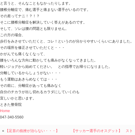
もちろんルールも知らない 「にわか」 ですが （笑
マロウ君にもラグビーの熱さを・・・！
っていい迷惑ですね （笑）
今日の話は
「腰椎分離症 分離してるから痛むのか？でもこうい
先日の患者さん
長距離選手で３年前より腰痛を発症し、
走った後には腰が痛くて動けない・・・
普段の生活では、起床時にベットから起き上がれないこ
前かがみや重いものを持ち上げたりすると腰の痛みがひ
整形外科で診察してもらうと
腰椎分離症という診断。
運動を休み、腰のコルセットで保護をし、
数年たっても未だに走ることができない・・・
という方でした。