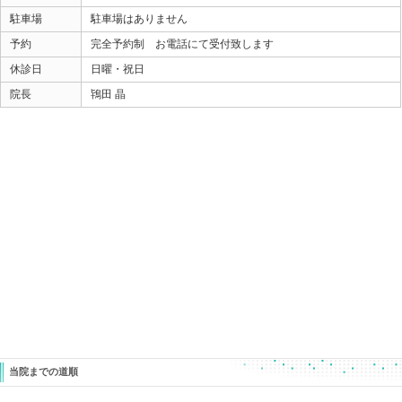
腰をいろんな方向に動かしても痛みがなくなってきまし
軽いジョグから始めてください。 との指導でお帰りに
分離しているからしょうがない・・・
もう運動はあきらめなくては・・・
その前に、分離症があっても痛みなく
自分のチカラが出し切れるカラダにしていくのも
宜しいかと思います。
ときた整骨院
Home
047-340-5560
«
【足首の捻挫が治らない・・・】
【サッカー
治療はしたけど治らない方の共通点と
レッチ・
は！？