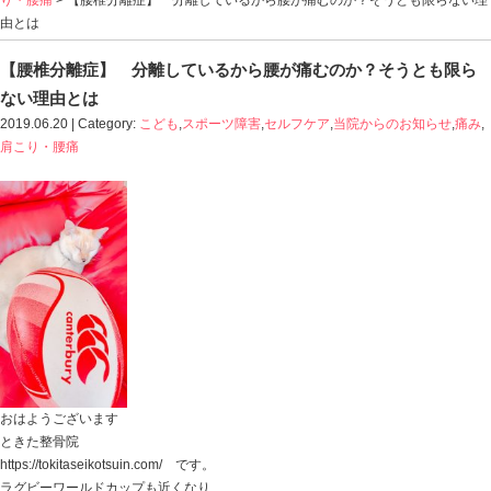
Blog記事一覧
>
こども
,
スポーツ障害
,
セルフケア
,
当院か
り・腰痛
> 【腰椎分離症】 分離しているから腰が痛む
由とは
【腰椎分離症】 分離しているから腰が痛む
ない理由とは
2019.06.20 | Category:
こども
,
スポーツ障害
,
セルフケア
,
肩こり・腰痛