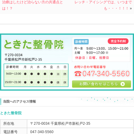
腰椎分離症
ご本人も検査結果を見たときに、分離を確認しているそ
腰椎分離症を持っているプロの選手 一流アスリートも
実は多くいたりします。
その選手たちが、腰の痛みをこらえながらプレーしてい
と言うと、そんなこともなかったりします。
腰椎分離症で、痛む選手と痛まない選手がいるのです。
その差ってナニ！？！？
そこに腰椎分離症を解決していく答えがあるのです。
そして、ソレは腰の問題とも限りません。
この方の場合、
歩行をみさせていただくと、コレ！というのが分かりや
その場所を修正させていただくと・・・
かがんでも痛くなくなって、