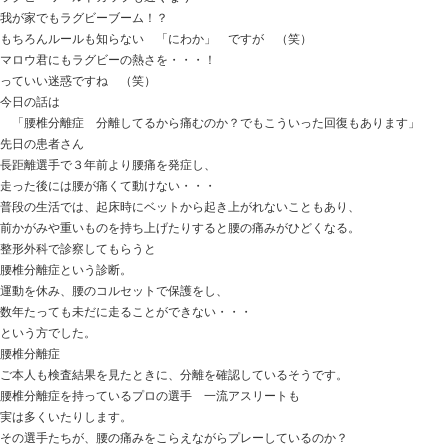
おはようございます
ときた整骨院
https://tokitaseikotsuin.com/ です。
ラグビーワールドカップも近くなり
我が家でもラグビーブーム！？