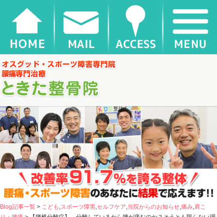
【腰椎分離症】 分離しているから腰が痛むのか？そうとも限らない理由とは |
千葉