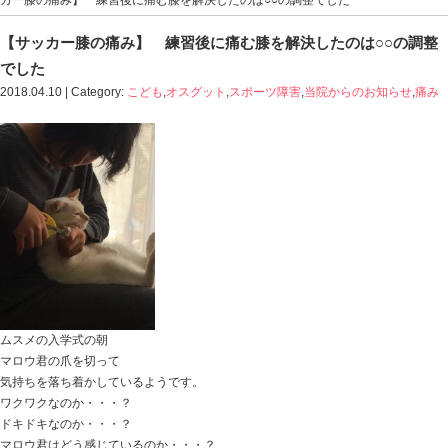
Blog記事一覧
>
こども
,
オスグット
,
スポーツ障害
,
当院か
カー膝の痛み】 練習後に痛む膝を解決したのは○○の調
【サッカー膝の痛み】 練習後に痛む膝を解決
でした
2018.04.10 | Category:
こども
,
オスグット
,
スポーツ障害
,