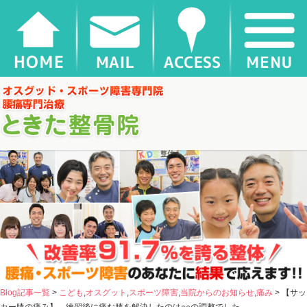
【サッカー膝の痛み】 練習後に痛む膝を解決したのは○○の調整でした |
千葉県松戸