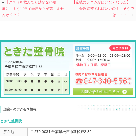
痛みが出る 損傷してしまう 選手と
そうではない選手
同じ練習をしているのになぜ差が出てしまうのか？
そこに治していく答えがあります。
その答えは・・・
膝に負担がかかるようなカラダになっているから！
何だよ！ あたりめぇじゃん！
って思いますよね（笑）
なんで膝に負担がかかるカラダになっているのか？
それを具体的に正確に見つけいますか？
そして、
それが改善できていますか？
ということなのです。
この選手の場合、