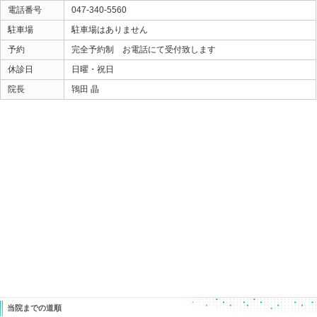
○○を中心に戻すことによって
膝の痛みはなくなりました。
「○○」 は・・・ 車編の漢字ですよ （笑）
気になる方は、お気軽に聞いてください（笑）
炎症を消そう！
より、
炎症が出ない膝になろう！
ということです。
ときた整骨院
Home
047-340-5560
«
【クスリを飲んでも効かない頭
【産後にデ
痛】 もうツライ頭痛から卒業しませ
骨盤調
んか？？？