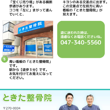
ときた整骨院
所在地
〒270-0034 千葉県松戸市新松戸2-35
電話番号
047-340-5560
駐車場
駐車場はありません
予約
完全予約制 お電話にて受付致します
休診日
日曜・祝日
院長
鴇田 晶