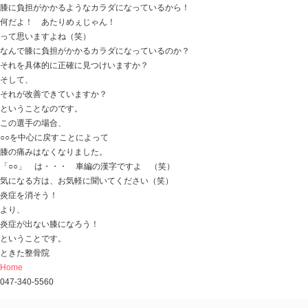
「サッカーの練習後に痛む膝 ココの調整で改善しま
サッカー選手で
練習後に必ず膝が痛くなり、ガマンしながらやっていた
練習中・試合中にも痛みが増してくるようになって
病院でＭＲＩ検査もしてもらって
異常がない。と。
膝に炎症があるから
休みながらプレーしてください。
ということで休んでも痛みはひかず・・・
ということで来てくれました。
炎症の問題ということで、
アイシング・サポーター・ストレッチにて対処はしてい
サッカー選手に限らず、スポーツ選手の膝は
酷使されます。
ここで、