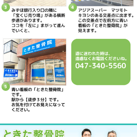
当院へのアクセス情報
ときた整骨院
所在地
〒270-0034 千葉県松戸市新松戸2-35
電話番号
047-340-5560
駐車場
駐車場はありません
予約
完全予約制 お電話にて受付致します
休診日
日曜・祝日
院長
鴇田 晶