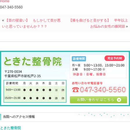
スポーツ選手は股関節が柔らかい方がいい！
ということがセオリーになっていますが、
柔らかければ絶対にいいとも限りません。
柔らかいことのデメリットも必ずあります。
一番良くないのは・・・
左右で股関節の開きが違うということ。
ある調整法で
この方の右股関節の開きは
１０秒で大きく変わりました。
あぐらをかいても痛くなくなり、
素直に開くように。
もちろん無理やり開いたり、
拡げたりはしていません（笑）
この調整法のデメリットは・・・