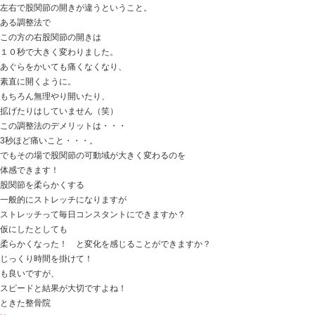
流山市の花火大会も延期になったし
こんな時はゆっくり過ごせ！
ということですかね（笑）
今日の話は
「股関節痛 足が開けずあぐらもかけない患者さん」
昨日来てくれた患者さんで、
右股関節が固くてあぐらがかけない・・・
サッカーしてても思い切り蹴れないし
走るとツラくなってくる。
という方でした。
スポーツ選手の場合、
結構股関節の固さを気にする方も多かったりします。
もっと開けばいい・・・！
とか
コッチ側だけ開きずらい・・・！ とか。