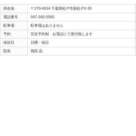
3秒ほど痛いこと・・・。
でもその場で股関節の可動域が大きく変わるのを
体感できます！
股関節を柔らかくする
一般的にストレッチになりますが
ストレッチって毎日コンスタントにできますか？
仮にしたとしても
柔らかくなった！ と変化を感じることができますか？
じっくり時間を掛けて！
も良いですが、
スピードと結果が大切ですよね！
ときた整骨院
Home
047-340-5560