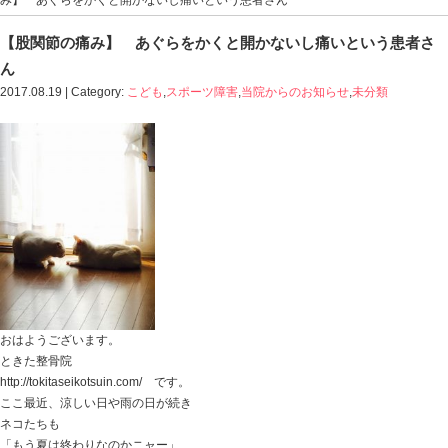
Blog記事一覧
>
こども
,
スポーツ障害
,
当院からのお知らせ
み】 あぐらをかくと開かないし痛いという患者さん
【股関節の痛み】 あぐらをかくと開かない
ん
2017.08.19 | Category:
こども
,
スポーツ障害
,
当院からの