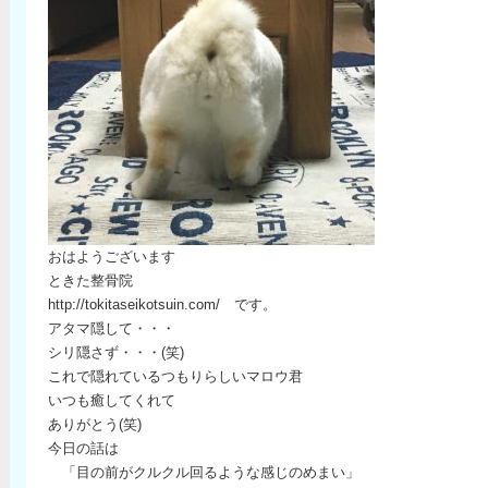
おはようございます
ときた整骨院
http://tokitaseikotsuin.com/ です。
アタマ隠して・・・
シリ隠さず・・・(笑)
これで隠れているつもりらしいマロウ君
いつも癒してくれて
ありがとう(笑)
今日の話は
「目の前がクルクル回るような感じのめまい」