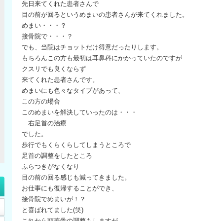
先日来てくれた患者さんで
目の前が回るというめまいの患者さんが来てくれました。
めまい・・・？
接骨院で・・・？
でも、当院はチョットだけ得意だったりします。
もちろんこの方も最初は耳鼻科にかかっていたのですが
クスリでも良くならず
来てくれた患者さんです。
めまいにも色々なタイプがあって、
この方の場合
このめまいを解決していったのは・・・
右足首の治療
でした。
歩行でもくらくらしてしまうところで
足首の調整をしたところ
ふらつきがなくなり
目の前の回る感じも減ってきました。
お仕事にも復帰することができ、
接骨院でめまいが！？
と喜ばれてました(笑)
これから頭蓋骨の調整もしますが、