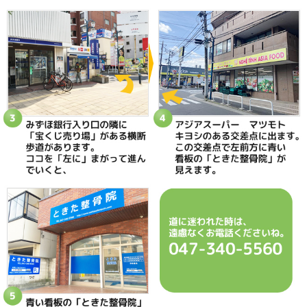
当院へのアクセス情報
ときた整骨院
所在地
〒270-0034 千葉県松戸市新松戸2-35
電話番号
047-340-5560
駐車場
駐車場はありません
予約
完全予約制 お電話にて受付致します
休診日
日曜・祝日
院長
鴇田 晶