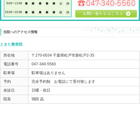
調整させていただいたのは・・・
足首とアキレス腱 です！
それで正座もできる様になりました。
膝が痛くて
膝を治療してもらう
決して悪いことではないですが、
それでも良くならない場合、
どこが膝に影響を与えているのか？
それを解決したほうが、
結果はいいですよ！
ときた整骨院
Home
047-340-5560
«
【シンスプリント】 痛むだけでな
【慢性疲労