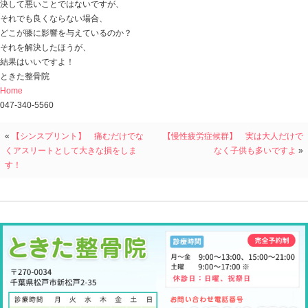
やっぱりお笑い担当のマンゲツさんです（笑）
かわいいです！
今日の話は
「膝が痛くて仕事を早退してきた患者さん」
昨日お見えになってくれたご紹介の患者さん
実は、予約を土曜日に取っていただいていたのですが
痛みに耐えきれず、急きょ来てくれました。
仕事が忙しく、土日しか時間が取れない方でしたが
我慢できなかったみたいです。
この方の症状は・・・
３月からの膝の痛み。
曲げることも、正座も厳しく痛むようで、
接骨院・治療院には定期的に通ってメンテナンスしてい
この方も
歩行で原因がハッキリわかり