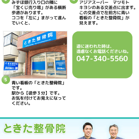
当院へのアクセス情報
ときた整骨院
所在地
〒270-0034 千葉県松戸市新松戸2-35
電話番号
047-340-5560
駐車場
駐車場はありません
予約
完全予約制 お電話にて受付致します
休診日
日曜・祝日
院長
鴇田 晶