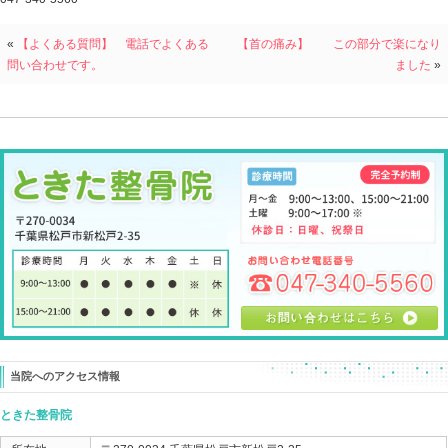
骨盤の位置を変える事で、体が悪くならないようにフォ
す。
ですから、骨盤だけを整えるというのは
ちょっと危険かもしれません。
骨盤が正常な位置に整っても良いような
体のデザインをつくることも大切です。
簡単に言うと、
骨盤を歪ませる原因も解決させるべき
ということです。
骨盤が歪む原因は、
各個人によって違ってきます。
例えば、
生活習慣だったり
足の問題だったり
頸椎の問題だったり