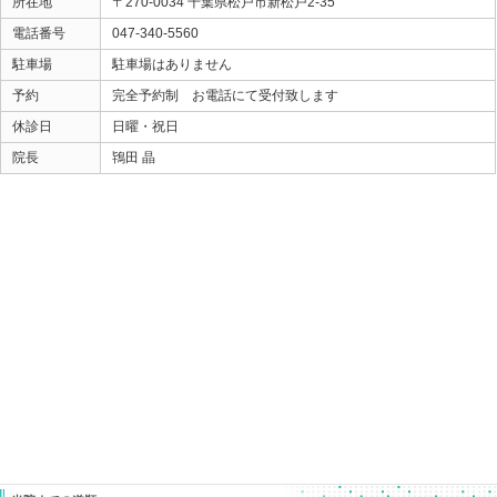
内臓機能の問題だったり
自律神経系の問題でということもあります。
その原因を見極めることも非常に大切です。
「腰ダルイから骨盤矯正でもしよっかな～！」
と思ってしまうのは、なんとなく分かります （笑）
でも、なんで腰がダルくて、骨盤が歪んでいるの？
も解決できた方が、
治療としても効果は高いですし、
何より安全だと思いますよ。
ときた整骨院
Home
047-340-5560
«
【よくある質問】 電話でよくある
【首の痛み