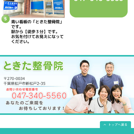
院長
鴇田 晶