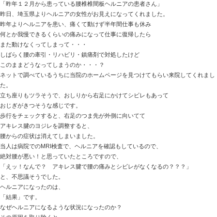
おはようございます。
ときた整骨院
http://tokitaseikotsuin.com/ です。
今日はチビ達の登校日。
ネコタクシー…
夏休みの工作で持っていってしまって。。。
アレで大丈夫か？？？
とお見送りのマロウ君です。。。
今日は、
「昨年１２月から患っている腰椎椎間板ヘルニアの患者
昨日、埼玉県よりヘルニアの女性がお見えになってくれ