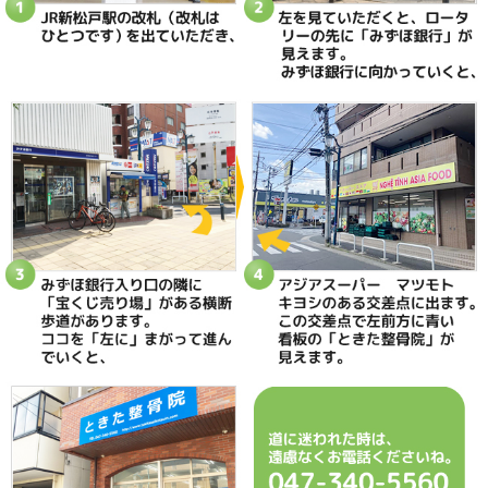
当院へのアクセス情報
ときた整骨院
所在地
〒270-0034 千葉県松戸市新松戸2-35
電話番号
047-340-5560
駐車場
駐車場はありません
予約
完全予約制 お電話にて受付致します
休診日
日曜・祝日