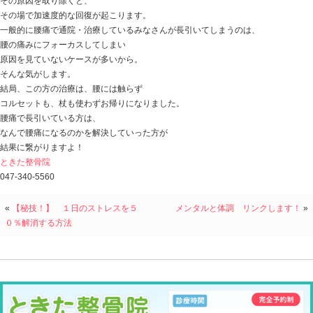
昨年よりヘルニアを患い、痛くて動けず半年間仕事も休
何とか我慢できるくらいの痛みになって仕事に復帰した
また動けなくってしまって・・・
しばらく腰の牽引・リハビリ・鎮痛剤で対処したけど
このままどうなってしまうのか・・・？
ネットで調べているうちに当院のホームページを見つけ
た。
立ち座りもツラそうで、おしりから右足にかけてシビレ
おじぎがきつそうな感じです。
歩行をチェックすると、右足のつま先が外側に向いてて
アキレス腱のヨジレを調整すると、
腰からの症状は消えてしまいました。
当人は病院でのMRI検査で、ヘルニアを確認もしている
絶対腰が悪い！と思っていたところですので、