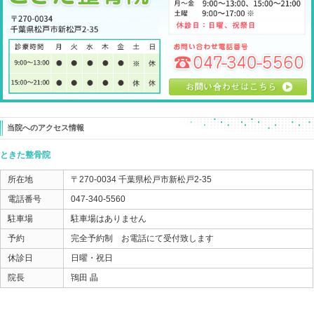
「えッ！なんで？ アキレス腱で腰の痛みとシビレがな
と、不思議そうでした。
ヘルニアになったのは、
「結果」です。
なぜヘルニアになるような状況になったのか？
その原因を取り除くと、
その場で加速度的な回復が起こります。
一般的に腰痛で通院・治療しているみなさんが長引いて
腰の痛みにフォーカスしてしまい
原因を見ていないケースが多いから。
そんな気がします。
結局、この方の治療は、腰には触らず
コルセットも、杖も使わずお帰りになりました。
腰痛で長引いている方は、
なんで腰痛になるのかを解決していった方が