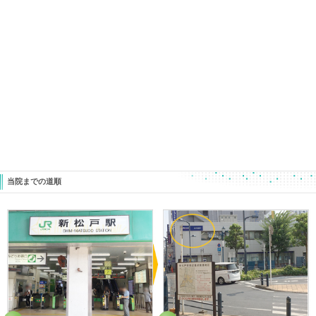
結果に繋がりますよ！
ときた整骨院
047-340-5560
«
【秘技！】 １日のストレスを５
メンタル
０％解消する方法