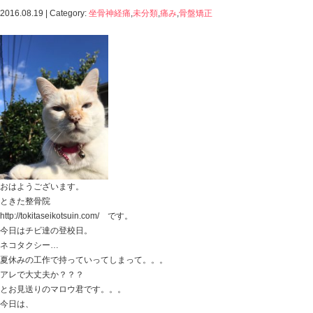
Blog記事一覧
>
坐骨神経痛
,
未分類
,
痛み
,
骨盤矯正
>
2016.08.19 | Category:
坐骨神経痛
,
未分類
,
痛み
,
骨盤矯正