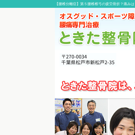
【腰椎分離症】第５腰椎椎弓の疲労骨折？痛みはソ