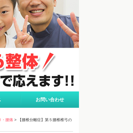
ス
お問い合わせ
り・腰痛
> 【腰椎分離症】第５腰椎椎弓の