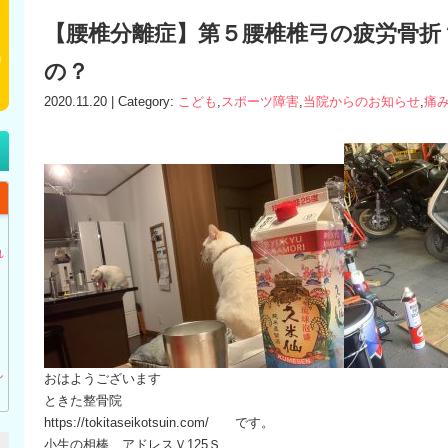
【腰椎分離症】第５腰椎椎弓の疲労骨折
の？
2020.11.20 | Category:
こども
,
スポーツ障害
,
当院からのお知らせ
,
痛
】
れ
し
おはようございます
ときた整骨院
https://tokitaseikotsuin.com/ です。
小生の相棒 アドレスＶ125Ｓ