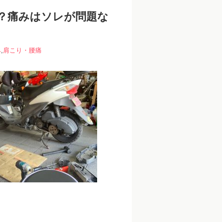
？痛みはソレが問題な
み
,
肩こり・腰痛