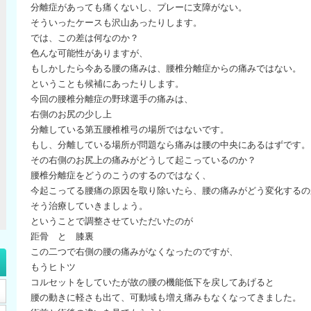
分離症があっても痛くないし、プレーに支障がない。
そういったケースも沢山あったりします。
では、この差は何なのか？
色んな可能性がありますが、
もしかしたら今ある腰の痛みは、腰椎分離症からの痛みではない。
ということも候補にあったりします。
今回の腰椎分離症の野球選手の痛みは、
右側のお尻の少し上
分離している第五腰椎椎弓の場所ではないです。
もし、分離している場所が問題なら痛みは腰の中央にあるはずです。
その右側のお尻上の痛みがどうして起こっているのか？
腰椎分離症をどうのこうのするのではなく、
今起こってる腰痛の原因を取り除いたら、腰の痛みがどう変化するの
そう治療していきましょう。
ということで調整させていただいたのが
距骨 と 膝裏
この二つで右側の腰の痛みがなくなったのですが、
もうヒトツ
コルセットをしていたが故の腰の機能低下を戻してあげると
腰の動きに軽さも出て、可動域も増え痛みもなくなってきました。