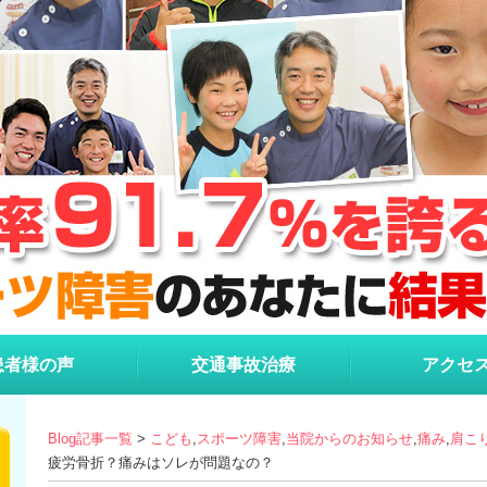
患者様の声
交通事故治療
アクセ
Blog記事一覧
>
こども
,
スポーツ障害
,
当院からのお知らせ
,
痛み
,
肩こ
疲労骨折？痛みはソレが問題なの？