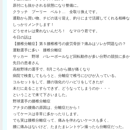
原付にも抜かされる状態になり整備に。
クラッチ プーリー ベルト… 全取り換えです。
通勤から買い物、チビの送り迎え、釣りにまで活躍してくれる相棒な
しっかりメンテします！
どうせオレは乗れないんだろ！ なマロウ君です。
今日の話は
【腰椎分離症】第５腰椎椎弓の疲労骨折？痛みはソレが問題なの？
運動選手に多い 腰椎分離症
サッカー 野球 バレーボールなど回転動作が多い分野の競技に多か
先日の患者さん
高校野球の選手で、8月ごろから腰が痛くなり
病院で検査してもらうと、分離症で椎弓にひびが入っている。
コルセットをして、腰の強化のリハビリをしてきたが
未だに走ることすらできず、どうなってしまうのか・・・
ということで来て下さいました。
野球選手の腰椎分離症
アナタの腰痛の原因は、分離症だから！
ってケースは非常に多かったりします。
でも実は腰椎分離症って、痛みを伴わないケースも多く、
腰に痛みはないけど、たまたまレントゲン撮ったら分離症だった。