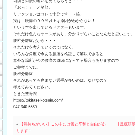
術前と術後の違いを見てもらうと・・・
「おっ！」 と笑顔。
リアクションはコレで十分です （笑）
実は、腰痛の９０％以上は原因がわからない！
という本を出しているドクターもいます。
それだけ色んなケースがあり、分かりずらいことなんだと思います。
腰椎分離症だから・・・
それだけを考えていくのではなく、
いろんな角度で今ある腰痛を検証して解決できると
意外な場所が今の腰痛の原因になってる場合もありますので
ご参考までに。
腰椎分離症
それがあっても痛まない選手が多いのは、なぜなの？
考えてみてください。
ときた整骨院
https://tokitaseikotsuin.com/
047-340-5560
«
【気持ちがいい】この中には愛と平和と自由があ
【足底筋
ります！