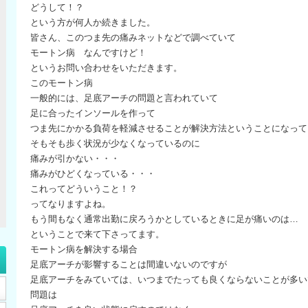
どうして！？
という方が何人か続きました。
皆さん、このつま先の痛みネットなどで調べていて
モートン病 なんですけど！
というお問い合わせをいただきます。
このモートン病
一般的には、足底アーチの問題と言われていて
足に合ったインソールを作って
つま先にかかる負荷を軽減させることが解決方法ということになって
そもそも歩く状況が少なくなっているのに
痛みが引かない・・・
痛みがひどくなっている・・・
これってどういうこと！？
ってなりますよね。
もう間もなく通常出勤に戻ろうかとしているときに足が痛いのは…
ということで来て下さってます。
モートン病を解決する場合
足底アーチが影響することは間違いないのですが
足底アーチをみていては、いつまでたっても良くならないことが多い
問題は