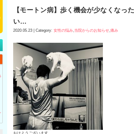
【モートン病】歩く機会が少なくなっ
い…
2020.05.23 | Category:
女性の悩み
,
当院からのお知らせ
,
痛み
】
れ
し
おはようございます