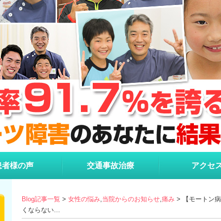
患者様の声
交通事故治療
アクセ
Blog記事一覧
>
女性の悩み
,
当院からのお知らせ
,
痛み
> 【モートン
くならない…