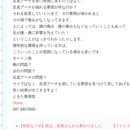
足底アーチを良い状態に戻すのではなく、
足底アーチが崩れる要因が何なのか？
それを処置していくべきで、その要因が省かれると
その場で痛みがなくなってきます。
人によっては、腰の痛み 膝の痛みもなくなっていくこともあって
足が腰・膝に影響を与えていた！
ということがはっきりわかったりします。
慢性的な腰痛を持っている方は、
こういったことが原因になっている場合も多いです。
モートン病
靴の問題？
歩行の問題？
足底アーチの問題？
そうではなく、足底アーチを崩している要因を見つけて戻してあげる
良い結果が出てきますよ！
ときた整骨院
Home
047-340-5560
«
【有効なツボ】実は…患者さんから教わりました
【ストレ