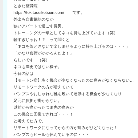
ときた整骨院
https://tokitaseikotsuin.com/ です。
外出も自粛気味のなか
狭いアパートで過ごす長男。
トレーニングの一環としてネコを持ち上げています（笑）
軽すぎじゃね！？ って聞くと
「ネコを落とさないで楽しませるように持ち上げるのは・・・」
「かなり負荷がかかるんだよ！」
らしいです （笑）
ネコも満更ではない様子。
今日の話は
【モートン病】歩く機会が少なくなったのに痛みがなくならない…
リモートワークの方が増えていて
パンプスやおしゃれな靴を履いて通勤する機会が少なくなり
足元に負担が掛からない。
以前から痛かったつま先の痛みが
この機会に回復できれば・・・！
と考えてた方で、
リモートワークになってからの方が痛みがひどくなった！
パンプスもヒールも休んでいるのに・・・