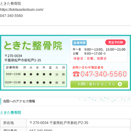
それらに対処をしてきて良くならない場合、
他に モートン病 になってしまう原因があるはずで、
多くの方は、このことを修正するだけで
あれっ！？ どうして・・・！？
って変化を感じられる場合も多かったりします。
それは・・・
足の踏み 足の着き方
なんです。
意識して、正しい歩き方を心掛けましょう！
ということではなく、
モートン病になってしまうような足の踏みになっている
どうしてなのか？
それを見つけ調整し修正することなんです。
その調整は、5分と掛からず