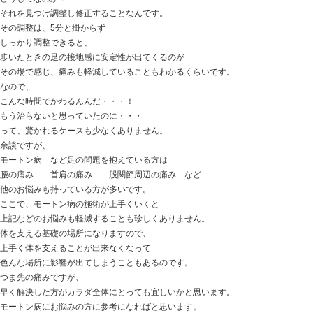
スッキリ良くなるようなことは・・・
好きな登山ができなくなるのでは・・・
色々検索していく中で、当院のブログに当たり来て下さ
モートン病 と調べると
足の指の付け根（足ウラ） の痛み
指へのシビレ 痛み
つま先に荷重で痛みが出る
神経症状 炎症症状
などと出てきます。
原因は
足のアーチの問題
履物の問題
偏平足
外反母趾だから
などと出てきます。