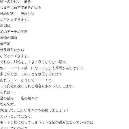
https://tokitaseikotsuin.com/ です
安定のサボり気味ですが
たまにはよろしくお願いします。
ネコ達も元気です！
今日の話は
【モートン病】 もう良くならない…と思っていた女性
先日の患者さん
1年近く左足のつま先の痛みに悩まされ
医療機関では【モートン病】 ではないかといことで
インソールを作り
痛みを緩和させるために、ステロイドの注射も打ってき
趣味のハイキング・登山で痛みがぶり返してくる。
ケアをしても良くならず、
ネットで見ていくと
手術をしなければ・・・