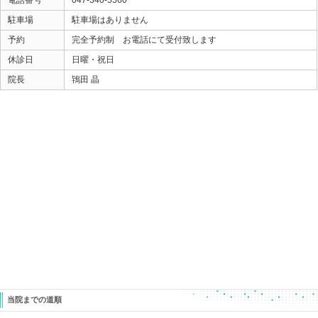
しっかり調整できると、
歩いたときの足の接地感に安定性が出てくるのが
その場で感じ、痛みも軽減していることもわかるくらい
なので、
こんな時間でかわるんんだ・・・！
もう治らないと思っていたのに・・・
って、驚かれるケースも少なくありません。
余談ですが、
モートン病 など足の問題を抱えている方は
腰の痛み 首肩の痛み 股関節周辺の痛み など
他のお悩みも持っている方が多いです。
ここで、モートン病の施術が上手くいくと
上記などのお悩みも軽減することも珍しくありません。
体を支える基礎の場所になりますので、
上手く体を支えることが出来なくなって