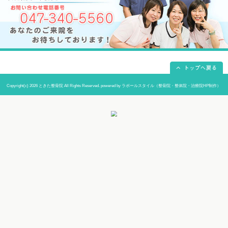
院長
鴇田 晶