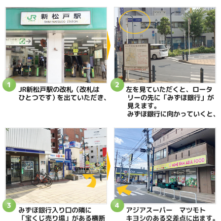
色んな場所に影響が出てしまうこともあるのです。
つま先の痛みですが、
早く解決した方がカラダ全体にとっても宜しいかと思い
モートン病にお悩みの方に参考になればと思います。
ときた整骨院
https://tokitaseikotsuin.com/
047-340-5560