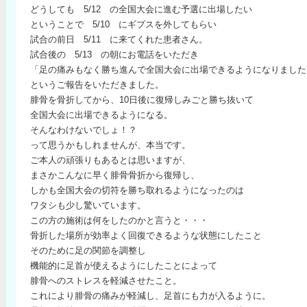
どうしても 5/12 の全国大会に進む予選に出場したい
ということで 5/10 にギプスを外してもらい
試合の前日 5/11 に来てくれた患者さん。
試合後の 5/13 の朝にお電話をいただき
「足の痛みもなく勝ち進んで全国大会に出場できるようになりました
というご報告をいただきました。
腓骨を骨折してから、10日後に復帰しみごと勝ち抜いて
全国大会に出場できるようになる。
そんなわけないでしょ！？
って思うかもしれませんが、本当です。
ご本人の頑張りもあるとは思いますが、
まさかこんなに早く腓骨骨折から復帰し、
しかも全国大会の切符を勝ち取れるようになったのは
ワタシも少し驚いています。
この方の施術は何をしたのかと言うと・・・
骨折した場所が効率よく回復できるような状態にしたこと
そのために足の関節を調整し
機能的に足首が使えるようにしたことによって
腓骨へのストレスを軽減させたこと。
これにより腓骨の痛みが軽減し、足首にも力が入るように。