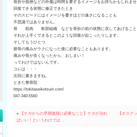
骨折や捻挫などの外傷は時間を要するイメージをお持ちかもしれませ
回復できる状態に修正できたとき
そのスピードにはイメージを覆すほどの速さになることも
不思議ではありません。
骨 筋肉 軟部組織 などを骨折の前の状態に戻してあげること
それが上手くできるとこのような回復が起こったりします。
そしてもうひとつ
腓骨の痛みがラクになった後に必要なこともあります。
痛みや骨が良くなったから、おしまい！
ってわけではないんです。
コレは・・・
次回に書きますね。
ときた整骨院
https://tokitaseikotsuin.com/
047-340-5560
«
【ケガからの早期復帰に必要なこと】ケガが治れ
【オスグ
ばいい！というわけでは…