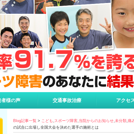
患者様の声
交通事故治療
アクセ
Blog記事一覧
>
こども
,
スポーツ障害
,
当院からのお知らせ
,
未分類
,
痛
の試合に出場し全国大会を決めた選手の施術とは