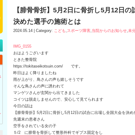
【腓骨骨折】5月2日に骨折し5月12日
決めた選手の施術とは
2024.05.14 | Category:
こども
,
スポーツ障害
,
当院からのお知らせ
,
未
IMG_0155
おはようございます
ときた整骨院
https://tokitaseikotsuin.com/ です。
】
昨日はよく降りましたね
れ
雨が上がり、鳥さんの声も嬉しそうです
そんな鳥さんの声に誘われて
マンゲツさんが玄関から出てきました
コイツは脱走しませんので、安心して見てられます
今日の話は
し
【腓骨骨折】5月2日に骨折し5月12日の試合に出場し全国大会を決
先週末の患者さん
空手をされている女の子
５/2 に腓骨を骨折して整形外科でギプス固定をし