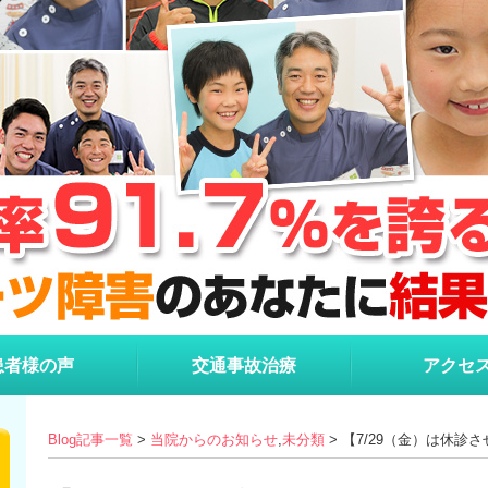
患者様の声
交通事故治療
アクセ
Blog記事一覧
>
当院からのお知らせ
,
未分類
> 【7/29（金）は休