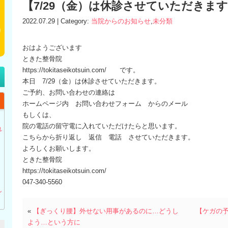
【7/29（金）は休診させていただきま
2022.07.29 | Category:
当院からのお知らせ
,
未分類
おはようございます
ときた整骨院
https://tokitaseikotsuin.com/ です。
本日 7/29（金）は休診させていただきます。
ご予約、お問い合わせの連絡は
ホームページ内 お問い合わせフォーム からのメール
もしくは、
】
院の電話の留守電に入れていただけたらと思います。
れ
こちらから折り返し 返信 電話 させていただきます。
よろしくお願いします。
ときた整骨院
https://tokitaseikotsuin.com/
047-340-5560
し
«
【ぎっくり腰】外せない用事があるのに…どうし
【ケガの
よう…という方に