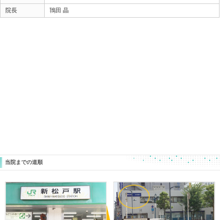
患部を治療してもイマイチ良くならない場合、
こういったケースもあるってことを知っていると
解決できることもあるかもしれませんよ！
ときた整骨院
Home
047-340-5560
«
【シンスプリント】 しっかり治療
【スポー
しても良くならない選手の共通点と
て、コレ
は・・・？？？