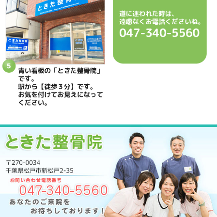
駐車場
駐車場はありません
予約
完全予約制 お電話にて受付致します
休診日
日曜・祝日
院長
鴇田 晶