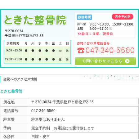
こういった場合は
実は、膝自体が問題というわけでもないことがあります
この方の歩行をみさせていただくと、
ふくらはぎからアキレス腱の機能が下がっていることに
その２つを調整すると・・・
「足が軽い・・・！？」
正座してみて！と促すと・・・
「曲がるわけないじゃ・・・ あれ！正座ができる！」
「ナンデでしょ？？？」
って感じになってきました。
膝の痛みも７割方軽くなって、
１回目の治療では上出来です。
膝が悪かったのではなく、
膝が頑張ってしまうカラダのデザインになっていただけ