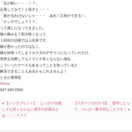
かたずけます・・・。
今日の話は
「変形性膝関節症 ３年のリハビリと注射で良くなら
ＧＷ明けの最初の患者さん
変形性膝関節症で３年が経ち
リハビリも注射もしっかりやってきたけど
痛みが変わらなく、
仕事もしてるのでどうにか楽にならないか？
という方でした。
膝の曲りを確認すると９０度くらいが限界で、
正座をしてもらおうとすると・・・
「え！正座ですか！？」 「できるわけ・・・！」
という感じです。
今まで膝に対する治療は十分すぎるほどしてきた。
でも膝の痛みが良くならない・・・。