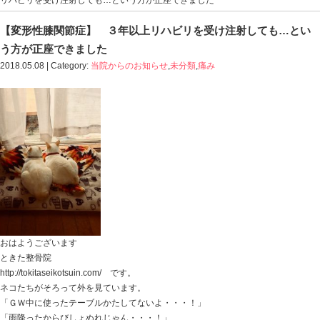
Blog記事一覧
>
当院からのお知らせ
,
未分類
,
痛み
> 【変
リハビリを受け注射しても…という方が正座できました
【変形性膝関節症】 ３年以上リハビリを受
う方が正座できました
2018.05.08 | Category:
当院からのお知らせ
,
未分類
,
痛み