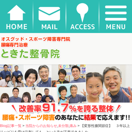
【変形性膝関節症】 ３年以上リハビリを受け注射しても…という方が正座できました