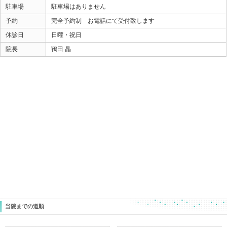
来年も宜しくお願い致します。
ときた整骨院 鴇田晶 マロウ君＆マンゲツさん
Home
047-340-5560
«
【年始のご案内】 今年も宜しくお
【肩コリか
願い致します。
良くなっ