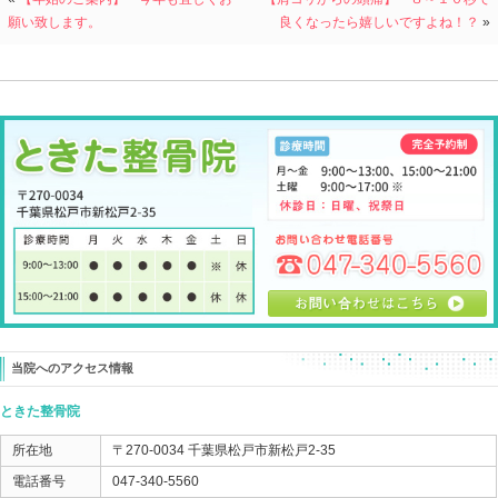
ネコが良いカンフル剤となって
かなり助けられました （笑）
ネコ様サマですね！！！
沢山のご縁をいただき
本当に有難いと感じています！
来年も宜しくお願い致します。
【年末年始の診療案内】
１２月２９日まで ： 通常診療
１２月３０日 ： １２：００までの診療
１２月３１日 ～ １月３日 ： 休診
１月４日 ５日 ６日 ： 通常診療
１月８日 ～ １月１２日 ： 休診
１月１３日 ～ ：通常診療
となります。