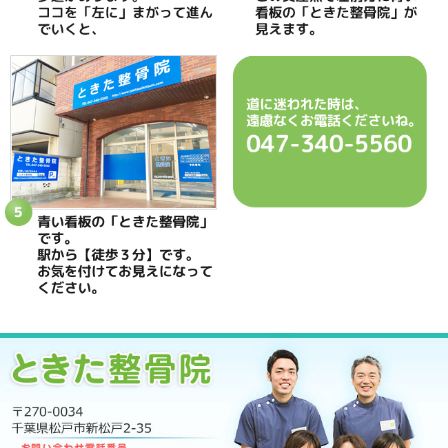
休診日
日曜・祝日
院長
鴇田 晶