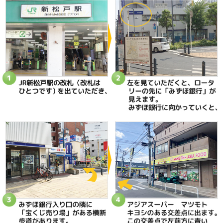
当院へのアクセス情報
ときた整骨院
所在地
〒270-0034 千葉県松戸市新松戸2-35
電話番号
047-340-5560
駐車場
駐車場はありません
予約
完全予約制 お電話にて受付致します