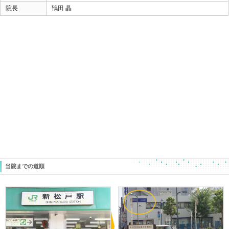
それを治さず固定してしまうと、治りが非常に悪くなっ
突き指を治す場合は、
このことも大切にすると、早く痛みがなくなりますよ！
ときた整骨院
Home
047-340-5560
«
【肩甲骨周辺の痛み】 こったり痛
【不整脈】
かったり でもその原因は？？