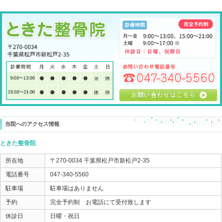
そして理由もあります。
アイシング 固定をして腫れろひかせても、
関節 筋肉 腱が正しい位置に無ければ
指は正しく機能しませんし、痛みも伴います。
この方には、関節と筋肉 腱を正しい位置に戻すことを
本人にしてもらいました。
そうすると
モノを握って持ち上げても 「痛くない！」
と劇的な変化が出ました。
突き指したとき
腫れをひかすためアイシングは大切です。
痛めた部分を動かさないようにするため、固定も大切で
あと、
傷める衝撃があったわけですから、
各部分の位置関係も崩れてしまい、