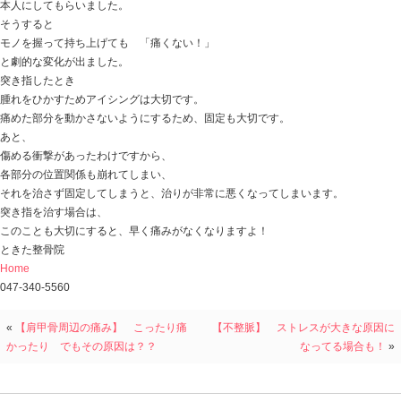
今日の話は
「バイクで転倒した時の親指の痛みの患者さん」
ひと月前にバイクで転倒して
右手の親指が痛く
整形で検査をし骨には異常がないから湿布で対処してた
今でも痛みが引かず、
バイトで物を持ち上げるときに右手で握るのがツライ
という患者さんがお見えになりました。
見たところ腫れもなく、ある程度痛みなく動かせるよう
やはり何かを握るときに
痛くて力が入らない。
でも指のどこが痛いのか場所が特定できない感じで、
学生としてペンを握れないので困ってしまって・・・
という状態。
突き指して、治りが良くないケースはよくあることで、