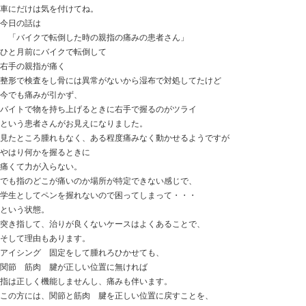
おはようございます。
ときた整骨院
http://tokitaseikotsuin.com/ です。
マロウ君 マンゲツさん
ケンカして 運動会して 舐めあって 重なって寝て
いつも家族を癒して（？）くれます。
最近脱走を覚えたマロウ君、
車にだけは気を付けてね。