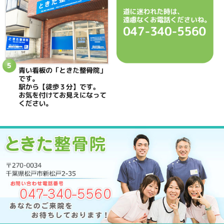
駐車場
駐車場はありません
予約
完全予約制 お電話にて受付致します
休診日
日曜・祝日
院長
鴇田 晶