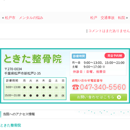
もちろんくらくらしたり、目が回るような感じがあった
耳鳴りや、床についてもグラングランしたり。
色々治療したけど、治らなくって・・・
という患者さんが何人かお見えになって、楽になり喜ば
めまいを良くするには〇〇〇を調整することが大切なの
きっとその場で症状の変化を味わえますよ！
お悩みの方、気軽にご相談くださいね。
ときた整骨院
0120-509-959
http://tokitaseikotsuin.com/