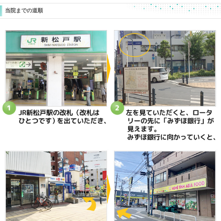
当院へのアクセス情報
ときた整骨院
所在地
〒270-0034 千葉県松戸市新松戸2-35
電話番号
047-340-5560
駐車場
駐車場はありません
予約
完全予約制 お電話にて受付致します
休診日
日曜・祝日
院長
鴇田 晶